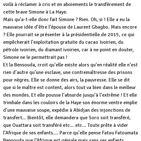
voilà à réclamer à cris et en aboiements le transfèrement de
cette brave Simone à La Haye.
Mais qu’a-t-elle donc fait Simone ? Rien. Oh, si ! Elle a eu la
mauvaise idée d’être l’épouse de Laurent Gbagbo. Mais encore
? Elle pourrait se présenter à la présidentielle de 2015, ce qui
empêcherait l’exploitation gratuite du cacao Ivoirien, du
pétrole ivoirien, du diamant ivoirien, car à ne point en douter,
Simone ne le permettrait pas !
Et la Bensouda, croit qu’elle existe alors qu’en réalité elle n’est
rien d’autre qu’une esclave, une contremaîtresse des prisons
pour nègres. Elle se donne des airs, la pauvresse. Elle se dit
que si le maître est content, alors tout va bien dans le meilleur
des mondes. Et elle pousse l’absurde jusqu’à l’extrême ! Et elle
trimbale dans les couloirs de la Haye son énorme ventre emplie
d’une mauvaise soupe, expédie à Abidjan des injonctions de
transfert… Bientôt, elle demandera que Soro soit transféré,
que Ouattara soit transféré etc… etc… Toute prête à vider
l’Afrique de ses enfants…. Parce qu’elle pense Fatou Fatoumata
Bensouda que l’Afrique est géniale mais sans ses enfants.