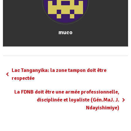
muco
Lac Tanganyika: la zone tampon doit être
respectée
La FDNB doit être une armée professionnelle,
disciplinée et loyaliste (Gén.MaJ. J.
Ndayishimiye)