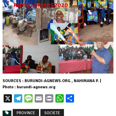
SOURCES : BURUNDI-AGNEWS.ORG , NAHIMANA P. |
Photo : burundi-agnews.org
X
Telegram
Message
Email
Print
WhatsApp
Partager
PROVINCE
SOCIETE