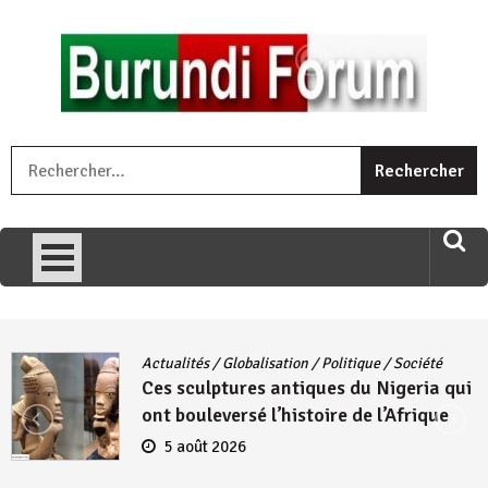
Skip
to
content
« Ingorane si ugupfa , ingorane ni ugupfa nabi ,gupfa ataco
R
umariye umuryango wawe canke igihugu cakwibarutse .Wewe
uri ngaha ndagusigiye iki kibazo : Uriko ukora iki kugira ngo
uzopfire neza umuryango n’igihugu cakwibarutse ? »
Actualités
/
Globalisation
/
Politique
/
Société
Ces sculptures antiques du Nigeria qui
ont bouleversé l’histoire de l’Afrique
5 août 2026