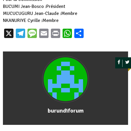
BUCUMI Jean-Bosco :Président
MUCUCUGURU Jean-Claude :Membre
NKANURIYE Cyrille :Membre
X
Telegram
Message
Email
Print
WhatsApp
Partager
burundiforum