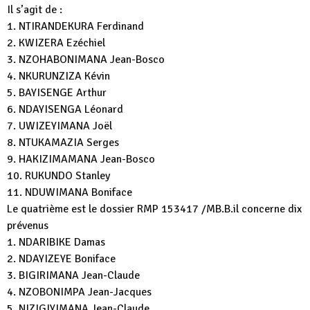
Il s’agit de :
1. NTIRANDEKURA Ferdinand
2. KWIZERA Ezéchiel
3. NZOHABONIMANA Jean-Bosco
4. NKURUNZIZA Kévin
5. BAYISENGE Arthur
6. NDAYISENGA Léonard
7. UWIZEYIMANA Joël
8. NTUKAMAZIA Serges
9. HAKIZIMAMANA Jean-Bosco
10. RUKUNDO Stanley
11. NDUWIMANA Boniface
Le quatrième est le dossier RMP 153417 /MB.B.il concerne dix
prévenus
1. NDARIBIKE Damas
2. NDAYIZEYE Boniface
3. BIGIRIMANA Jean-Claude
4. NZOBONIMPA Jean-Jacques
5. NIZIGIYIMANA Jean-Claude