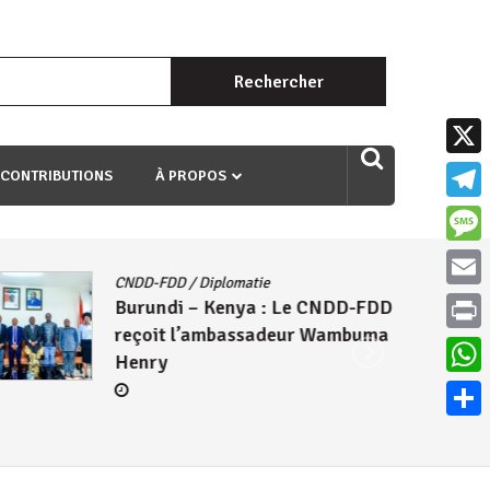
Rechercher :
uri ngaha ndagusigiye iki kibazo : Uriko ukora iki kugira ngo
X
 CONTRIBUTIONS
À PROPOS
Teleg
Mess
CNDD-FDD
/
Diplomatie
Email
Burundi – Kenya : Le CNDD-FDD
reçoit l’ambassadeur Wambuma
Print
Henry
What
Parta