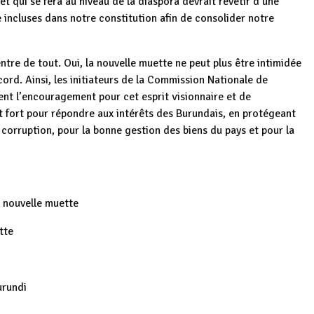
et qui se fera au niveau de la diaspora devrait revêtir d’une
 incluses dans notre constitution afin de consolider notre
ntre de tout. Oui, la nouvelle muette ne peut plus être intimidée
ord. Ainsi, les initiateurs de la Commission Nationale de
ent l’encouragement pour cet esprit visionnaire et de
nt fort pour répondre aux intérêts des Burundais, en protégeant
 corruption, pour la bonne gestion des biens du pays et pour la
a nouvelle muette
tte
urundi