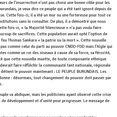
rs de l’insurrection n’ont pas choisi une bonne cible pour les
rundais, je veux dire ce peuple qui a été tant ignoré depuis de
se. Cette fois-ci, il a été un mur ou une forteresse pour tout ce
titutions sans le consulter. De plus, il a démontré que nous
te fois-ci, « la Majorité Silencieuse » n’a pas voulu faire
coup de sacrifices. Cette population aurait opté l’option de
u feu Thomas Sankara « la patrie ou la mort ». Cette nouvelle
 pas comme celui du parti au pouvoir CNDD-FDD mais l’Aigle qui
intes comme un roi des oiseaux à cause de sa force, sa férocité,
cité que cette nouvelle muette, de toute composante ethnique
 devrait faire réfléchir la communauté tant nationale, régionale
qui détient le pouvoir maintenant : LE PEUPLE BURUNDAIS. Les
e donne : désormais, tout changement du pouvoir doit passer par
e.
peuple va abdiquer, mais les politiciens ayant observé cette crise
, de développement et d’unité pour progresser. Le message de