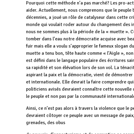
Pourquoi cette méthode n’a pas marché? Les pro-acteu
aider. Actuellement, nous comprenons que le peuple bu
décennies, a joué un rôle de catalyseur dans cette cri
monde qui voulait roder autour du changement des ins
nous ne sommes plus à la période de la « muette ». Cet
tomber dans l’eau notre démocratie acquise avec beau
fuir mais elle a voulu s’approprier le fameux slogan d
muette a tenu bon, tête haute comme « l’Aigle », non
est défini dans le langage populaire des écritures sa
sa rapidité et son élévation lors de son vol. La téna
aspirant la paix et la démocratie, vient de démontrer
et internationale. Elle devrait la faire comprendre 
politiciens avisés devraient connaître cette nouvell
le peuple et non pas par la communauté international
Ainsi, ce n’est pas alors à travers la violence que le 
devraient côtoyer ce peuple avec un message de paix
grenades, des obus