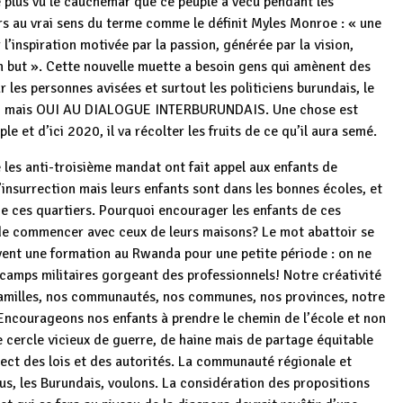
 plus vu le cauchemar que ce peuple a vécu pendant les
ers au vrai sens du terme comme le définit Myles Monroe : « une
l’inspiration motivée par la passion, générée par la vision,
un but ». Cette nouvelle muette a besoin gens qui amènent des
les personnes avisées et surtout les politiciens burundais, le
RRE mais OUI AU DIALOGUE INTERBURUNDAIS. Une chose est
et d’ici 2020, il va récolter les fruits de ce qu’il aura semé.
 les anti-troisième mandat ont fait appel aux enfants de
insurrection mais leurs enfants sont dans les bonnes écoles, et
de ces quartiers. Pourquoi encourager les enfants de ces
u de commencer avec ceux de leurs maisons? Le mot abattoir se
vent une formation au Rwanda pour une petite période : on ne
camps militaires gorgeant des professionnels! Notre créativité
familles, nos communautés, nos communes, nos provinces, notre
 Encourageons nos enfants à prendre le chemin de l’école et non
e cercle vicieux de guerre, de haine mais de partage équitable
pect des lois et des autorités. La communauté régionale et
s, les Burundais, voulons. La considération des propositions