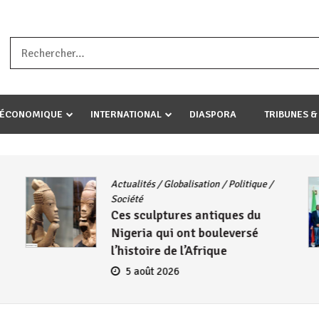
a ataco umariye umuryango wawe canke igihugu cakwibarutse .Wewe 
-ÉCONOMIQUE
INTERNATIONAL
DIASPORA
TRIBUNES &
Actualités
/
Globalisation
/
Politique
/
Société
Ces sculptures antiques du
Nigeria qui ont bouleversé
l’histoire de l’Afrique
5 août 2026