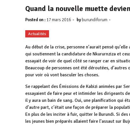
Quand la nouvelle muette devien
-
-
Posted on :
17 mars 2016
by
burundiforum
Actualités
Au début de la crise, personne n’aurait pensé qu’elle 
qui soutiennent la candidature de Nkururnziza et ceu
essayait de voir de quel côté se ranger car en situatio
Beaucoup de personnes ont été déroutées, d’autres on
pour voir où vont basculer les choses.
Se rappelant des Émissions de Kabizi animées par Serge
essayaient de faire peur et intimider les dirigeants de
il y aura un bain de sang. Oui, une planification qui ét
d’autre part, c’était une façon de préparer la popula
En plus de les inciter à fuir, quitter le Burundi. Si d
les jeunes bien préparés allaient faire l’assaut sur B