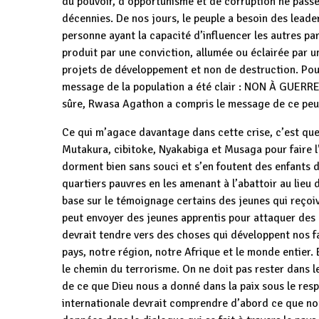
du pouvoir, d’opportunisme et de corruption ne passe
décennies. De nos jours, le peuple a besoin des lead
personne ayant la capacité d’influencer les autres par 
produit par une conviction, allumée ou éclairée par 
projets de développement et non de destruction. Pour 
message de la population a été clair : NON À GUE
sûre, Rwasa Agathon a compris le message de ce peuple 
Ce qui m’agace davantage dans cette crise, c’est que
Mutakura, cibitoke, Nyakabiga et Musaga pour faire l’
dorment bien sans souci et s’en foutent des enfants 
quartiers pauvres en les amenant à l’abattoir au lie
base sur le témoignage certains des jeunes qui reçoi
peut envoyer des jeunes apprentis pour attaquer des 
devrait tendre vers des choses qui développent nos 
pays, notre région, notre Afrique et le monde entier.
le chemin du terrorisme. On ne doit pas rester dans l
de ce que Dieu nous a donné dans la paix sous le res
internationale devrait comprendre d’abord ce que nou