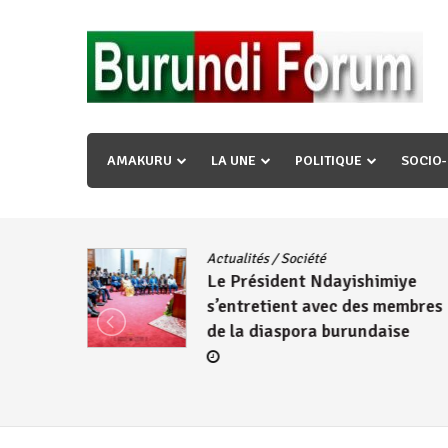
Skip
to
content
« Ingorane si ugupfa , ingorane ni ugupfa nabi ,gupf
uzopfire neza umuryango n’igihugu cakwibarutse ? »
AMAKURU
LA UNE
POLITIQUE
SOCIO
dence
/
Actualités
/
Société
Le Président Ndayishimiye
s’entretient avec des membres
de la diaspora burundaise
re des