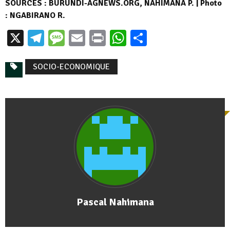
SOURCES : BURUNDI-AGNEWS.ORG, NAHIMANA P. | Photo
: NGABIRANO R.
X
Telegram
Message
Email
Print
WhatsApp
Partager
SOCIO-ECONOMIQUE
Pascal Nahimana