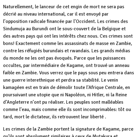
Naturellement, le lanceur de cet engin de mort ne sera pas
décrié au niveau international, car il est envoyé par
l’opposition radicale financée par l’Occident. Les crimes des
Sindumuja au Burundi ont le sous-couvert de la Belgique et
des autres pays qui ont les intérêts chez nous. Ces crimes sont
bons! Exactement comme les assassinats de masse en Zambie,
contre les réfugiés burundais et rwandais. Les grands médias
du monde ne les ont pas évoqués. Parce que les puissances
occultes, par intermédiaire de Kagame, ont trouvé un anneau
faible en Zambie. Vous verrez que le pays sous peu entrera dans
une guerre interethnique et perdra sa stabilité. Le venin
kamagéen est en train de démolir toute l’Afrique Centrale, en
poursuivant une utopie que ni Napoléon, ni Hitler, ni la Reine
d’Angleterre n’ont pu réaliser. Les peuples sont malléables
comme l’eau, mais comme elle ils sont incomprimables: tôt ou
tard, mort le dictateur, ils retrouvent leur liberté .
Les crimes de la Zambie portent la signature de Kagame, parce
qu’ils sont absolument similaires à ceux de Mutakura et