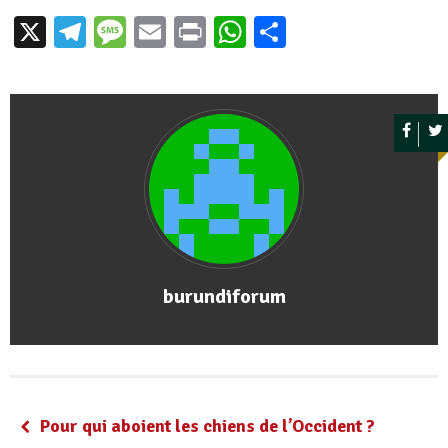
X
Telegram
Message
Email
Print
WhatsApp
Partager
burundiforum
Pour qui aboient les chiens de l’Occident ?