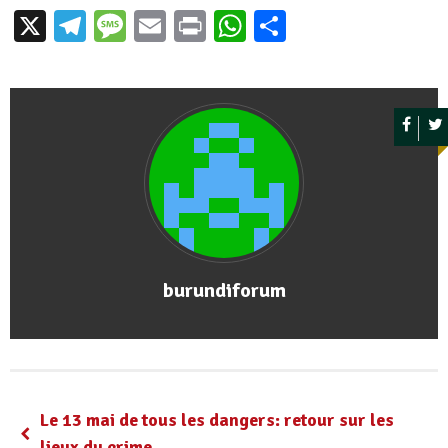
X
Telegram
Message
Email
Print
WhatsApp
Partager
burundiforum
Le 13 mai de tous les dangers: retour sur les
lieux du crime.