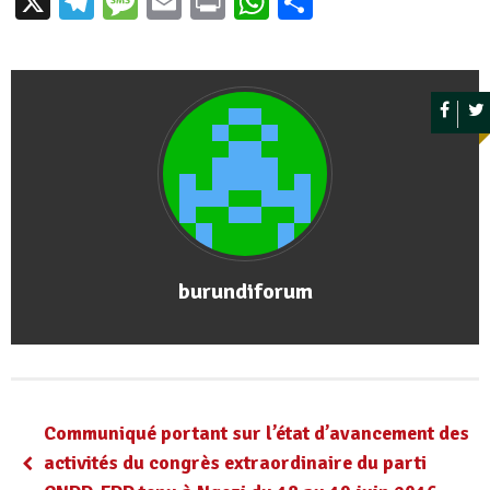
X
Telegram
Message
Email
Print
WhatsApp
Partager
burundiforum
Communiqué portant sur l’état d’avancement des
activités du congrès extraordinaire du parti