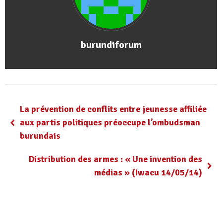
burundiforum
La prévention de conflits entre jeunesse affiliée
aux partis politiques préoccupe l’ombudsman
burundais
Distribution des armes : « Une invention des
médias » (Iwacu 14/05/14)