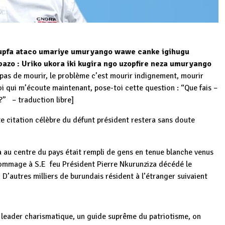
 ,gupfa ataco umariye umuryango wawe canke igihugu
azo : Uriko ukora iki kugira ngo uzopfire neza umuryango
 pas de mourir, le problème c’est mourir indignement, mourir
oi qui m’écoute maintenant, pose-toi cette question : “Que fais –
 ?” – traduction libre]
e citation célèbre du défunt président restera sans doute
au centre du pays était rempli de gens en tenue blanche venus
hommage à S.E feu Président Pierre Nkurunziza décédé le
D’autres milliers de burundais résident à l’étranger suivaient
un leader charismatique, un guide suprême du patriotisme, on