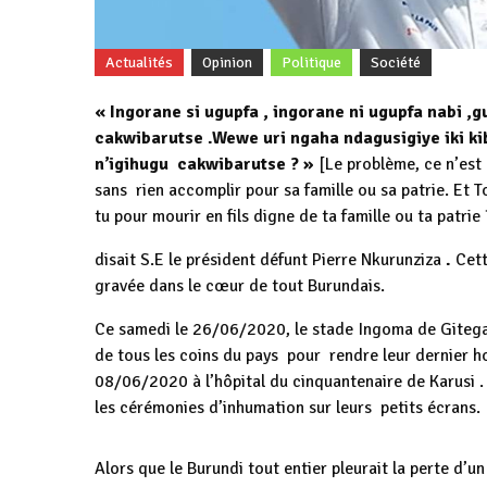
Actualités
Opinion
Politique
Société
« Ingorane si ugupfa , ingorane ni ugupfa nabi
cakwibarutse .Wewe uri ngaha ndagusigiye iki kib
n’igihugu cakwibarutse ? »
[Le problème, ce n’est
sans rien accomplir pour sa famille ou sa patrie. Et T
tu pour mourir en fils digne de ta famille ou ta patrie
disait S.E le président défunt Pierre Nkurunziza
.
Cett
gravée dans le cœur de tout Burundais.
Ce samedi le 26/06/2020, le stade Ingoma de Gitega 
de tous les coins du pays pour rendre leur dernier 
08/06/2020 à l’hôpital du cinquantenaire de Karusi . 
les cérémonies d’inhumation sur leurs petits écrans.
Alors que le Burundi tout entier pleurait la perte d’