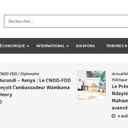
a ataco umariye umuryango wawe canke igihugu cakwibarutse .Wewe 
-ÉCONOMIQUE
INTERNATIONAL
DIASPORA
TRIBUNES &
ommunity
/
AFRIQUE
/
CNDD-FDD
/
Guerre
Géopolitique
/
Histoire
/
Politique
Burundi / Afrique du Sud : L
e avec
et le CNDD-FDD, face à la
sur les
Colonialité « la Croix et la
AF
Bannière »