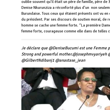
oublie souvent qu’il était un père de famille, père de 
Denise Nkurunziza a réconforté plus d’un non seule
Burundaise. Tous ceux qui étaient présents ont vu en
du président. Par ses discours de soutien moral, de 
homme se cache une femme forte. ‘’La première Dame 
femme forte, courageuse comme elle dans de telles ci
Je déclare que
@
DeniseBucumi
est une Femme pa
Strong and powerful mother.
@
josephmvyariyeh
@
GilbertNdibanj1
@
anastase_jean