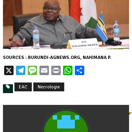
SOURCES : BURUNDI-AGNEWS.ORG, NAHIMANA P.
X
Telegram
Message
Email
Print
WhatsApp
Partager
EAC
Necrologie