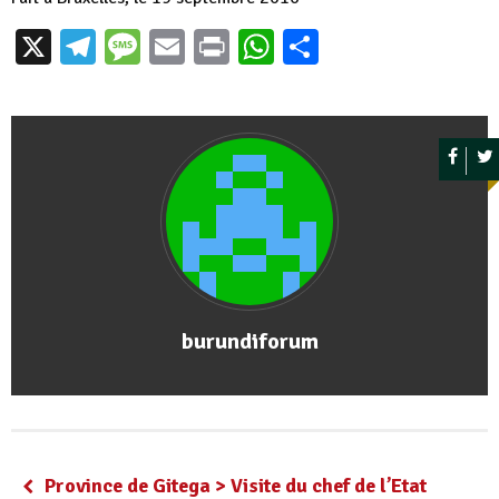
X
Telegram
Message
Email
Print
WhatsApp
Partager
burundiforum
Province de Gitega > Visite du chef de l’Etat