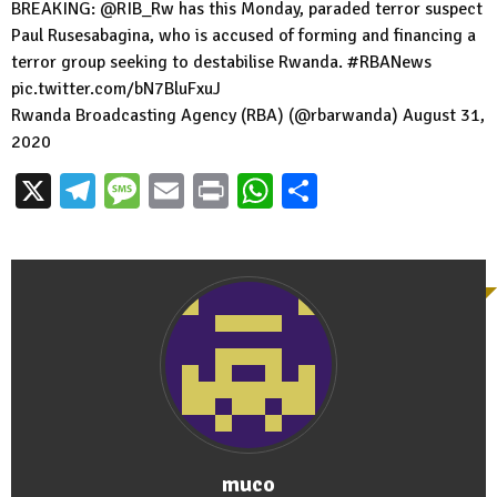
BREAKING: @RIB_Rw has this Monday, paraded terror suspect
Paul Rusesabagina, who is accused of forming and financing a
terror group seeking to destabilise Rwanda. #RBANews
pic.twitter.com/bN7BluFxuJ
Rwanda Broadcasting Agency (RBA) (@rbarwanda) August 31,
2020
X
Telegram
Message
Email
Print
WhatsApp
Partager
muco