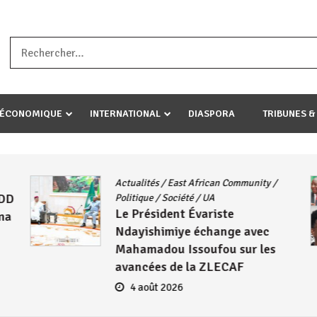
a ataco umariye umuryango wawe canke igihugu cakwibarutse .Wewe 
-ÉCONOMIQUE
INTERNATIONAL
DIASPORA
TRIBUNES &
Actualités
/
East African Community
/
DD
Politique
/
Société
/
UA
Le Président Évariste
ma
Ndayishimiye échange avec
Mahamadou Issoufou sur les
avancées de la ZLECAF
4 août 2026