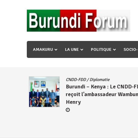
Skip
to
content
« Ingorane si ugupfa , ingorane ni ugupfa nabi ,gupf
uzopfire neza umuryango n’igihugu cakwibarutse ? »
AMAKURU
LA UNE
POLITIQUE
SOCIO
tique
/
CNDD-FDD
/
Diplomatie
Burundi – Kenya : Le CNDD-F
 du
reçoit l’ambassadeur Wambu
rsé
Henry