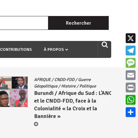
Rechercher :
uri ngaha ndagusigiye iki kibazo : Uriko ukora iki kugira ngo
X
 CONTRIBUTIONS
À PROPOS
Teleg
Mess
AFRIQUE
/
CNDD-FDD
/
Guerre
Email
Géopolitique
/
Histoire
/
Politique
Burundi / Afrique du Sud : L’ANC
Print
et le CNDD-FDD, face à la
Colonialité « la Croix et la
What
Bannière »
Parta