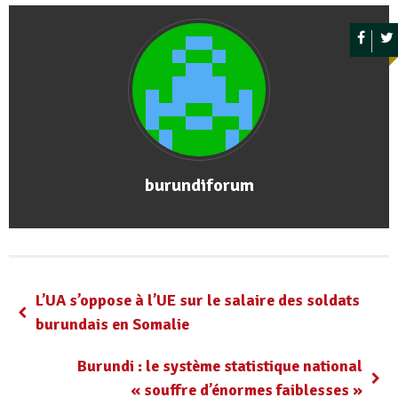
burundiforum
L’UA s’oppose à l’UE sur le salaire des soldats
burundais en Somalie
Burundi : le système statistique national
« souffre d’énormes faiblesses »