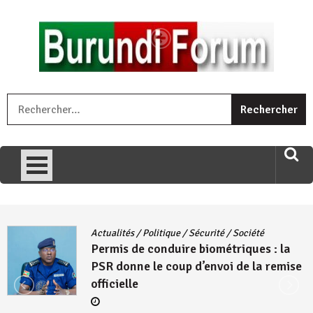
Skip
to
content
« Ingorane si ugupfa , ingorane ni ugupfa nabi ,gupfa ataco
R
umariye umuryango wawe canke igihugu cakwibarutse .Wewe
uri ngaha ndagusigiye iki kibazo : Uriko ukora iki kugira ngo
uzopfire neza umuryango n’igihugu cakwibarutse ? »
Actualités
/
Politique
/
Sécurité
/
Société
Permis de conduire biométriques : la
PSR donne le coup d’envoi de la remise
officielle