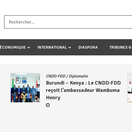
a ataco umariye umuryango wawe canke igihugu cakwibarutse .Wewe 
-ÉCONOMIQUE
INTERNATIONAL
DIASPORA
TRIBUNES &
CNDD-FDD
/
Diplomatie
Burundi – Kenya : Le CNDD-FDD
reçoit l’ambassadeur Wambuma
Henry