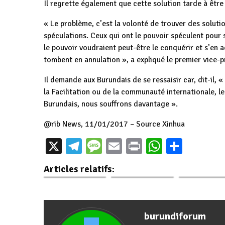
Il regrette également que cette solution tarde à être 
« Le problème, c’est la volonté de trouver des soluti
spéculations. Ceux qui ont le pouvoir spéculent pour s
le pouvoir voudraient peut-être le conquérir et s’en a
tombent en annulation », a expliqué le premier vice-
Il demande aux Burundais de se ressaisir car, dit-il, 
la Facilitation ou de la communauté internationale, le
Burundais, nous souffrons davantage ».
@rib News, 11/01/2017 – Source Xinhua
Le Président
X
Telegram
Message
Email
Print
WhatsAp
Parta
Burundais invité au
Burundi / Sénat :
Burundi – Russ
prochain Sommet
Débat à Rumonge
Poutine invi
Articles relatifs:
du…
sur les Quotas…
Ndayishimiye
burundiforum