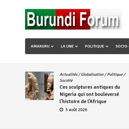
Skip
to
content
« Ingorane si ugupfa , ingorane ni ugupfa nabi ,gupf
uzopfire neza umuryango n’igihugu cakwibarutse ? »
AMAKURU
LA UNE
POLITIQUE
SOCIO
Actualités
/
Globalisation
/
Politique
/
iye
Société
Ces sculptures antiques du
embres
Nigeria qui ont bouleversé
se
l’histoire de l’Afrique
5 août 2026