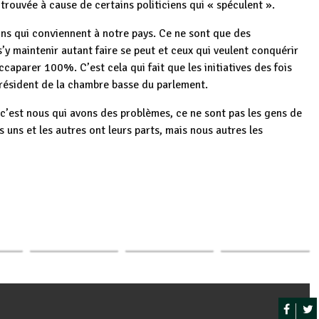
trouvée à cause de certains politiciens qui « spéculent ».
ons qui conviennent à notre pays. Ce ne sont que des
’y maintenir autant faire se peut et ceux qui veulent conquérir
ccaparer 100%. C’est cela qui fait que les initiatives des fois
président de la chambre basse du parlement.
« c’est nous qui avons des problèmes, ce ne sont pas les gens de
s uns et les autres ont leurs parts, mais nous autres les
p
ger
ie :
Le Président du
Le Président de la
Le Chef de l’Etat
te
Burundi invité aux
République invite la
Burundais invite la
 au…
Sommets…
jeunesse à…
population à…