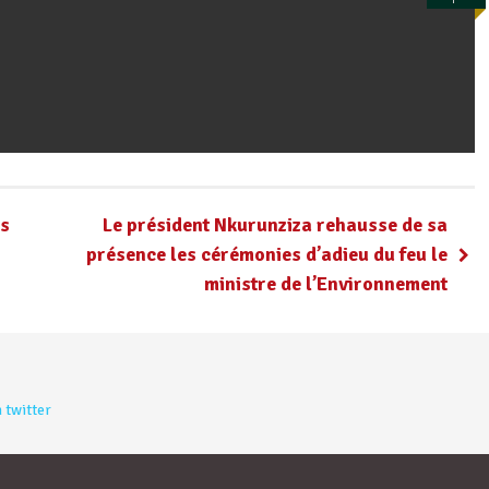
ns
Le président Nkurunziza rehausse de sa
présence les cérémonies d’adieu du feu le
ministre de l’Environnement
 twitter