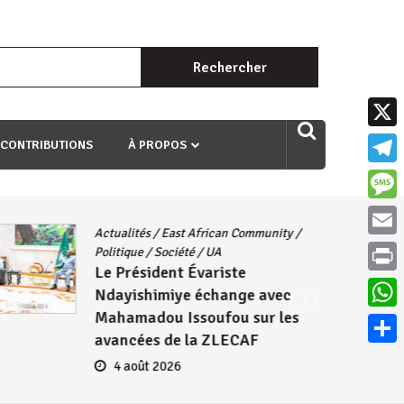
Rechercher :
uri ngaha ndagusigiye iki kibazo : Uriko ukora iki kugira ngo
X
 CONTRIBUTIONS
À PROPOS
Teleg
Mess
Actualités
/
East African Community
/
Email
Politique
/
Société
/
UA
Le Président Évariste
Print
Ndayishimiye échange avec
Mahamadou Issoufou sur les
What
avancées de la ZLECAF
Parta
4 août 2026