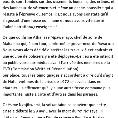
eux, ils sont tombés sur des ossements humains, des crânes, et
des lambeaux de vêtements et même un cache-poussière qui a
résisté à l’épreuve du temps. « Et nous avons constaté qu’il
s’agissait d’une fosse commune et nous avons vite alerté
l’administration»,renseigne-t-il.
Ce que confirme Athanase Mpawenayo, chef de zone de
Makamba qui, à son tour, a informé le gouverneur de Mwaro. «
Nous avons alors décidé d’arrêter les travaux à cet endroit et
une équipe de policiers y a été déployée.»Le lieu a été interdit
au public voire aux médias avant l’arrivée des membres de la
CVR (Commission Vérité et Réconciliation).
Sur place, tous les témoignages s’accordent à dire qu’il s’agit
de Hutu, victimes de la crise de 1972 ensevelis dans ce
charnier. Ils affirment qu’il y a une autre fosse commune plus
importante, juste à côté et d’autres dans les parages.
Onésime Nzojibwami, la soixantaine se souvient que cette
crise a débuté le 29 avril, avec la mort du roi Ndizeye : «
J’étais en 4ème année à l’école primaire Rwintare. Et des