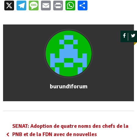
X
Telegram
Message
Email
Print
WhatsApp
Partager
burundiforum
SENAT: Adoption de quatre noms des chefs de la
PNB et de la FDN avec de nouvelles