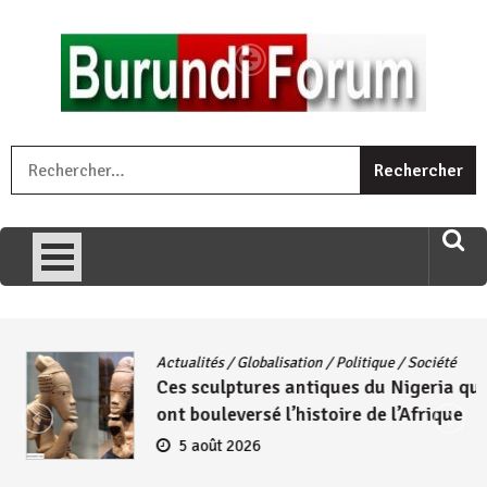
Skip
to
content
« Ingorane si ugupfa , ingorane ni ugupfa nabi ,gupfa ataco
R
umariye umuryango wawe canke igihugu cakwibarutse .Wewe
uri ngaha ndagusigiye iki kibazo : Uriko ukora iki kugira ngo
uzopfire neza umuryango n’igihugu cakwibarutse ? »
Actualités
/
Globalisation
/
Politique
/
Société
Ces sculptures antiques du Nigeria qui
ont bouleversé l’histoire de l’Afrique
5 août 2026