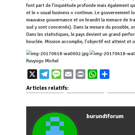
font part de l’inquiétude profonde mais également qu
et le « usual business » continue. Le gouvernement l
mauvaise gouvernance et on brandit la menace de trad
sud y sont concernés). Dans la mesure du possible, on 
Dans les statistiques, le pays devient un grand perfo
bouclée. Mission accomplie, l’objectif est atteint et
Ruvyogo Michel
L’ère du verseau
L’Union
X
Telegram
Message
Email
Print
WhatsAp
Parta
serait-elle
Situation des
Européenne
synonyme d’une
droits de l’Homme
réjouit de 
Articles relatifs:
Afrique…
au Burundi : Des…
participation
burundiforum