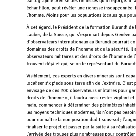
cartographie précise des richesses qu’il regorge. Il f
échantillon, peut révéler une richesse insoupçonnée.
l’homme. Moins pour les populations locales que pour 
À cet égard, le Président de la formation Burundi de
Lauber, de la Suisse, qui s’exprimait depuis Genève p
d’observateurs internationaux au Burundi pourrait co
domaines des droits de l’homme et de la sécurité. Il
observateurs militaires et des droits de l’homme de l’
trouvent déjà et qui, selon le représentant du Burundi
Visiblement, ces experts en divers minerais sont capab
localiser six pieds sous terre afin de l’extraire. C’es
envisagé de ces 200 observateurs militaires pour gara
droits de l’homme », il faudra aussi rester vigilant et
main, commencer à déterminer des périmètres inhabi
les moyens techniques modernes, ils n’ont pas besoin 
pour connaître la composition dudit sous-sol ; l’aug
finaliser le projet et passer par la suite à sa réalisat
l’arrivée des troupes plus nombreuses pour contrôler