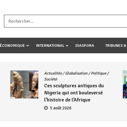
a ataco umariye umuryango wawe canke igihugu cakwibarutse .Wewe 
-ÉCONOMIQUE
INTERNATIONAL
DIASPORA
TRIBUNES &
Actualités
/
Globalisation
/
Politique
/
Société
Ces sculptures antiques du
Nigeria qui ont bouleversé
l’histoire de l’Afrique
5 août 2026