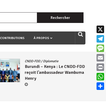
Rechercher :
uri ngaha ndagusigiye iki kibazo : Uriko ukora iki kugira ngo
X
 CONTRIBUTIONS
À PROPOS
Teleg
Mess
CNDD-FDD
/
Diplomatie
Email
Burundi – Kenya : Le CNDD-FDD
reçoit l’ambassadeur Wambuma
Print
Henry
What
Parta