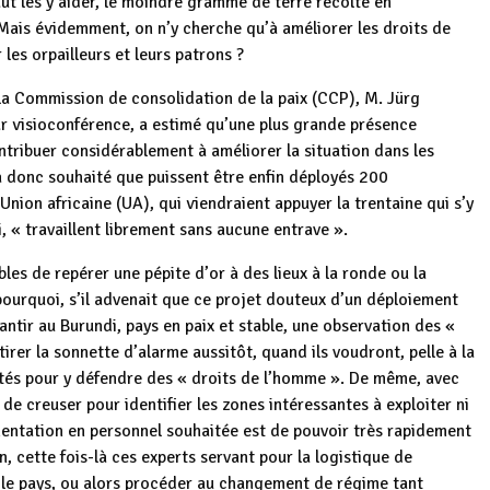
aut les y aider, le moindre gramme de terre récolté en
 Mais évidemment, on n’y cherche qu’à améliorer les droits de
les orpailleurs et leurs patrons ?
 la Commission de consolidation de la paix (CCP), M. Jürg
ar visioconférence, a estimé qu’une plus grande présence
ntribuer considérablement à améliorer la situation dans les
 a donc souhaité que puissent être enfin déployés 200
Union africaine (UA), qui viendraient appuyer la trentaine qui s’y
, « travaillent librement sans aucune entrave ».
les de repérer une pépite d’or à des lieux à la ronde ou la
t pourquoi, s’il advenait que ce projet douteux d’un déploiement
ntir au Burundi, pays en paix et stable, une observation des «
 tirer la sonnette d’alarme aussitôt, quand ils voudront, pelle à la
tés pour y défendre des « droits de l’homme ». De même, avec
de creuser pour identifier les zones intéressantes à exploiter ni
mentation en personnel souhaitée est de pouvoir très rapidement
ion, cette fois-là ces experts servant pour la logistique de
 le pays, ou alors procéder au changement de régime tant