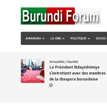
Skip
to
content
« Ingorane si ugupfa , ingorane ni ugupfa nabi ,gupf
uzopfire neza umuryango n’igihugu cakwibarutse ? »
AMAKURU
LA UNE
POLITIQUE
SOCIO
dence
/
Actualités
/
Société
Le Président Ndayishimiye
s’entretient avec des membres
de la diaspora burundaise
re des