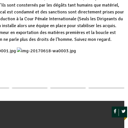
’ils sont consternés par les dégâts tant humains que matériel,
ocal est condamné et des sanctions sont directement prises pour
uction à la Cour Pénale Internationale (Seuls les Dirigeants du
installe alors une équipe en place pour stabiliser les acquis.
rmeur en exportation des matières premières et la boucle est
 on ne parle plus des droits de l’homme. Suivez mon regard.
Burundi: Les droits
Gitega: le
p
ger
 se
Des élections dans
de la personne
Gouvernement
la
les organes au sein
humaine au
réaffirme son
 du…
des Nations…
centre…
engagement en…