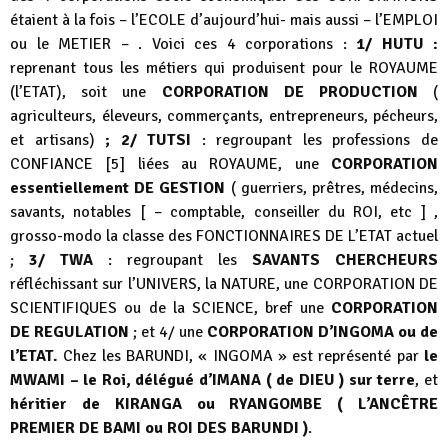
étaient à la fois – l’ECOLE d’aujourd’hui- mais aussi – l’EMPLOI
ou le METIER – . Voici ces 4 corporations :
1/ HUTU :
reprenant tous les métiers qui produisent pour le ROYAUME
(l’ETAT), soit une
CORPORATION DE PRODUCTION
(
agriculteurs, éleveurs, commerçants, entrepreneurs, pécheurs,
et artisans)
; 2/ TUTSI
: regroupant les professions de
CONFIANCE [5] liées au ROYAUME, une
CORPORATION
essentiellement DE GESTION
( guerriers, prêtres, médecins,
savants, notables [ – comptable, conseiller du ROI, etc ] ,
grosso-modo la classe des FONCTIONNAIRES DE L’ETAT actuel
;
3/ TWA
: regroupant les
SAVANTS CHERCHEURS
réfléchissant sur l’UNIVERS, la NATURE, une CORPORATION DE
SCIENTIFIQUES ou de la SCIENCE, bref une
CORPORATION
DE REGULATION
; et 4/ une
CORPORATION D’INGOMA ou de
l’ETAT.
Chez les BARUNDI, « INGOMA » est représenté par
le
MWAMI – le Roi, délégué d’IMANA ( de DIEU ) sur terre
, et
héritier de KIRANGA ou RYANGOMBE ( L’ANCÊTRE
PREMIER DE BAMI ou ROI DES BARUNDI )
.