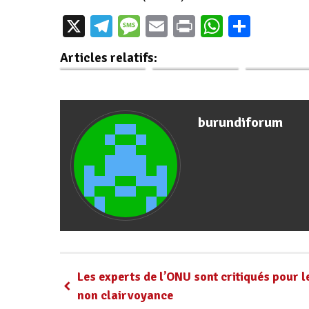
Les personnes
Sénat: troi
X
Telegram
Message
Email
Print
WhatsAp
Parta
Situation des
retirées de la
membres d
droits de l’Homme
situation de rue
Gouverneme
Articles relatifs:
au Burundi : Des…
en…
expliquent 
burundiforum
Les experts de l’ONU sont critiqués pour l
non clairvoyance