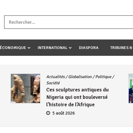
a ataco umariye umuryango wawe canke igihugu cakwibarutse .Wewe 
-ÉCONOMIQUE
INTERNATIONAL
DIASPORA
TRIBUNES &
Actualités
/
Globalisation
/
Politique
/
Société
Ces sculptures antiques du
Nigeria qui ont bouleversé
l’histoire de l’Afrique
5 août 2026