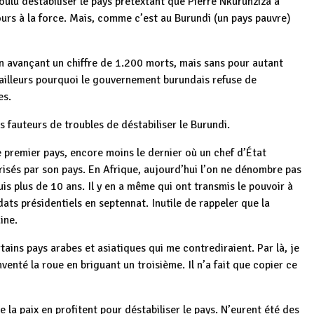
oulu déstabiliser le pays prétextant que Pierre Nkurunziza a
cours à la force. Mais, comme c’est au Burundi (un pays pauvre)
 en avançant un chiffre de 1.200 morts, mais sans pour autant
’ailleurs pourquoi le gouvernement burundais refuse de
es.
 fauteurs de troubles de déstabiliser le Burundi.
 premier pays, encore moins le dernier où un chef d’État
risés par son pays. En Afrique, aujourd’hui l’on ne dénombre pas
is plus de 10 ans. Il y en a même qui ont transmis le pouvoir à
ats présidentiels en septennat. Inutile de rappeler que la
ine.
tains pays arabes et asiatiques qui me contrediraient. Par là, je
venté la roue en briguant un troisième. Il n’a fait que copier ce
e la paix en profitent pour déstabiliser le pays. N’eurent été des