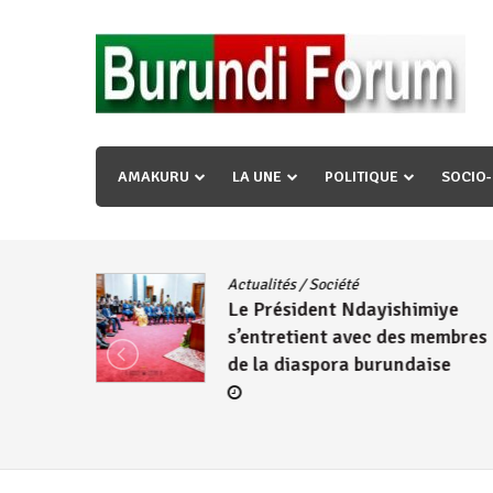
Skip
to
content
« Ingorane si ugupfa , ingorane ni ugupfa nabi ,gupf
uzopfire neza umuryango n’igihugu cakwibarutse ? »
AMAKURU
LA UNE
POLITIQUE
SOCIO
dence
/
Actualités
/
Société
Le Président Ndayishimiye
s’entretient avec des membres
de la diaspora burundaise
re des