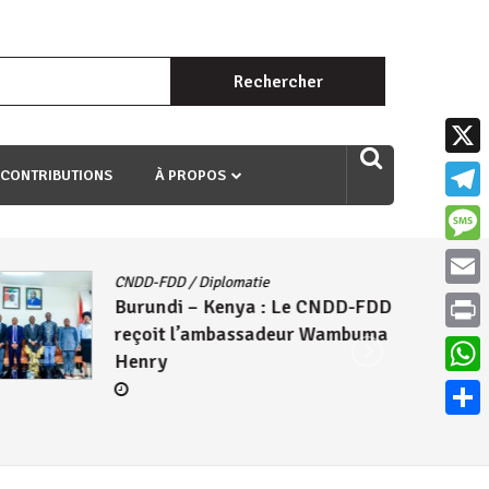
Rechercher :
uri ngaha ndagusigiye iki kibazo : Uriko ukora iki kugira ngo
X
 CONTRIBUTIONS
À PROPOS
Teleg
Mess
CNDD-FDD
/
Diplomatie
Email
Burundi – Kenya : Le CNDD-FDD
reçoit l’ambassadeur Wambuma
Print
Henry
What
Parta