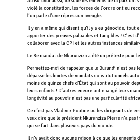
Au Burundi aussi, lorsque les ennemis de la paix ont v
violé la constitution, les forces de l’ordre ont eu re
l’on parle d’une répression aveugle.
Il y en a même qui disent qu’il y a eu génocide, tout
apporter des preuves palpables et tangibles ! C’est d
collaborer avec la CPI et les autres instances similair
Le 3e mandat de Nkurunziza a été un prétexte pour les
Permettez-moi de rappeler que le Burundi n’est pas le
dépasse les limites de mandats constitutionnels auto
moins de quinze chefs d’État qui sont au pouvoir depu
leurs enfants ! D’autres encore ont changé leurs mand
longévité au pouvoir n’est pas une particularité africa
Ce n’est pas Vladimir Poutine ou les dirigeants de cer
veux dire que le président Nkurunziza Pierre n’a pas in
qui se fait dans plusieurs pays du monde.
Il n’y avait donc aucune raison à ce que les ennemis d