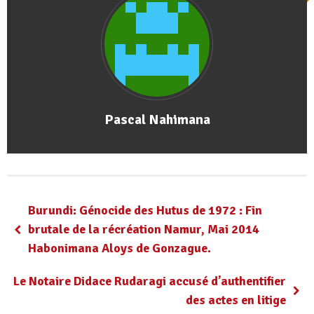
Pascal Nahimana
Burundi: Génocide des Hutus de 1972 : Fin
brutale de la récréation Namur, Mai 2014
Habonimana Aloys de Gonzague.
Le Notaire Didace Rudaragi accusé d’authentifier
des actes en litige