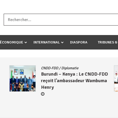
a ataco umariye umuryango wawe canke igihugu cakwibarutse .Wewe 
-ÉCONOMIQUE
INTERNATIONAL
DIASPORA
TRIBUNES &
CNDD-FDD
/
Diplomatie
Burundi – Kenya : Le CNDD-FDD
reçoit l’ambassadeur Wambuma
Henry