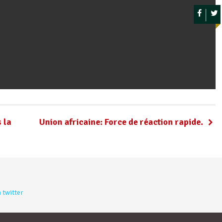
 la
Union africaine: Force de réaction rapide.
 twitter