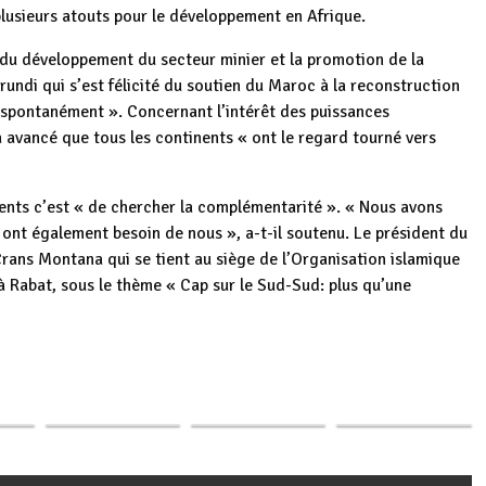
 plusieurs atouts pour le développement en Afrique.
 du développement du secteur minier et la promotion de la
undi qui s’est félicité du soutien du Maroc à la reconstruction
u spontanément ». Concernant l’intérêt des puissances
a avancé que tous les continents « ont le regard tourné vers
nents c’est « de chercher la complémentarité ». « Nous avons
 ont également besoin de nous », a-t-il soutenu. Le président du
rans Montana qui se tient au siège de l’Organisation islamique
 à Rabat, sous le thème « Cap sur le Sud-Sud: plus qu’une
très
La Fondation
Burundi : Forum
p
ger
PaxBurundi lance
Parlementaire
Burundi / Maroc :
une tournée
Sud-Sud à Rabat au
Echanges sur les
cycliste…
Maroc
marchés financiers