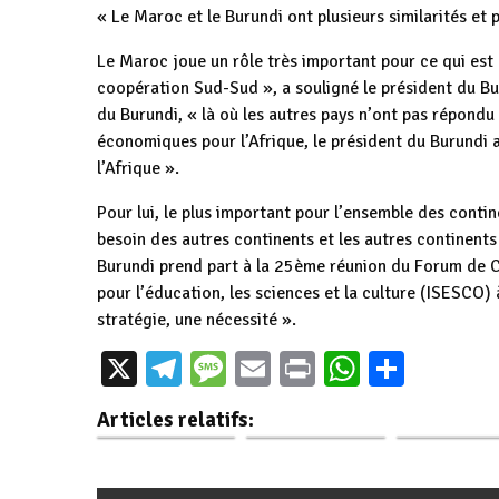
« Le Maroc et le Burundi ont plusieurs similarités et
Le Maroc joue un rôle très important pour ce qui est
coopération Sud-Sud », a souligné le président du Bur
du Burundi, « là où les autres pays n’ont pas répond
économiques pour l’Afrique, le président du Burundi 
l’Afrique ».
Pour lui, le plus important pour l’ensemble des conti
besoin des autres continents et les autres continents
Burundi prend part à la 25ème réunion du Forum de C
pour l’éducation, les sciences et la culture (ISESCO)
stratégie, une nécessité ».
Burundi :
Burundi : Le 
X
Telegram
Message
Email
Print
WhatsAp
Parta
Burundi : Journée
Nkurunziza Pierre,
populaire
du Patriotisme le 8
fils d'Ingoma,
Président
Articles relatifs:
juin en…
patriote…
africain…