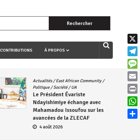
Rechercher :
uri ngaha ndagusigiye iki kibazo : Uriko ukora iki kugira ngo
X
 CONTRIBUTIONS
À PROPOS
Teleg
Mess
Actualités
/
East African Community
/
Email
Politique
/
Société
/
UA
Le Président Évariste
Print
Ndayishimiye échange avec
Mahamadou Issoufou sur les
What
avancées de la ZLECAF
Parta
4 août 2026