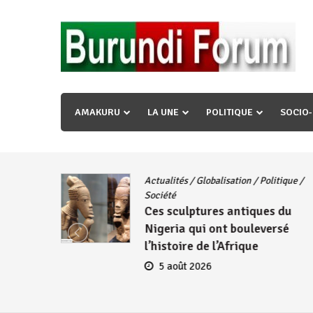
Skip
to
content
« Ingorane si ugupfa , ingorane ni ugupfa nabi ,gupf
uzopfire neza umuryango n’igihugu cakwibarutse ? »
AMAKURU
LA UNE
POLITIQUE
SOCIO
Actualités
/
Globalisation
/
Politique
/
iye
Société
Ces sculptures antiques du
embres
Nigeria qui ont bouleversé
se
l’histoire de l’Afrique
5 août 2026