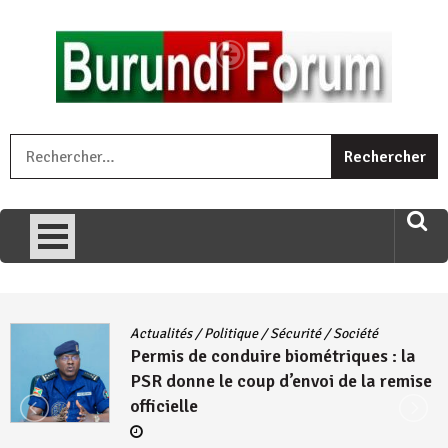
Skip
to
content
« Ingorane si ugupfa , ingorane ni ugupfa nabi ,gupfa ataco
R
umariye umuryango wawe canke igihugu cakwibarutse .Wewe
uri ngaha ndagusigiye iki kibazo : Uriko ukora iki kugira ngo
uzopfire neza umuryango n’igihugu cakwibarutse ? »
Actualités
/
Politique
/
Sécurité
/
Société
Permis de conduire biométriques : la
PSR donne le coup d’envoi de la remise
officielle