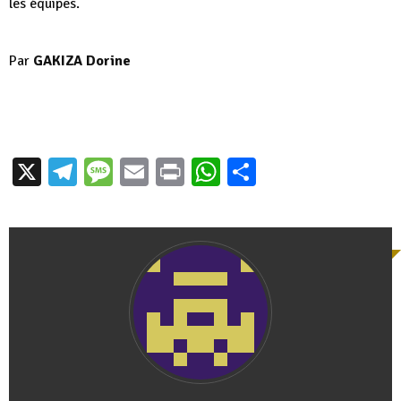
les équipes.
Par
GAKIZA Dorine
X
Telegram
Message
Email
Print
WhatsApp
Partager