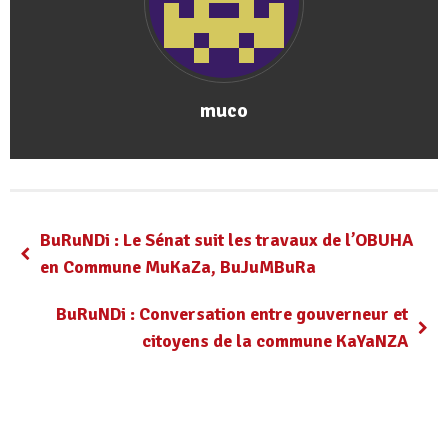
muco
BuRuNDi : Le Sénat suit les travaux de l’OBUHA
en Commune MuKaZa, BuJuMBuRa
BuRuNDi : Conversation entre gouverneur et
citoyens de la commune KaYaNZA