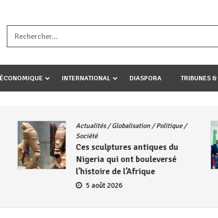
a ataco umariye umuryango wawe canke igihugu cakwibarutse .Wewe 
-ÉCONOMIQUE
INTERNATIONAL
DIASPORA
TRIBUNES &
Actualités
/
Globalisation
/
Politique
/
Société
Ces sculptures antiques du
Nigeria qui ont bouleversé
l’histoire de l’Afrique
5 août 2026