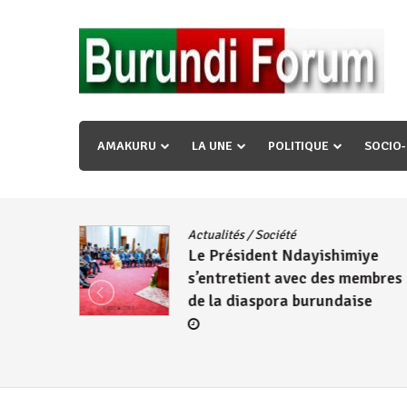
Skip
to
content
« Ingorane si ugupfa , ingorane ni ugupfa nabi ,gupf
uzopfire neza umuryango n’igihugu cakwibarutse ? »
AMAKURU
LA UNE
POLITIQUE
SOCIO
dence
/
Actualités
/
Société
Le Président Ndayishimiye
s’entretient avec des membres
de la diaspora burundaise
re des