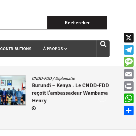
Rechercher :
uri ngaha ndagusigiye iki kibazo : Uriko ukora iki kugira ngo
X
 CONTRIBUTIONS
À PROPOS
Teleg
Mess
CNDD-FDD
/
Diplomatie
Email
Burundi – Kenya : Le CNDD-FDD
reçoit l’ambassadeur Wambuma
Print
Henry
What
Parta