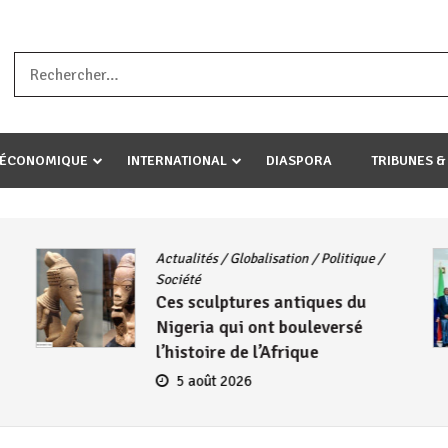
a ataco umariye umuryango wawe canke igihugu cakwibarutse .Wewe 
-ÉCONOMIQUE
INTERNATIONAL
DIASPORA
TRIBUNES &
ique
/
CNDD-FDD
/
Diplomatie
Burundi – Kenya : Le CNDD-FD
du
reçoit l’ambassadeur Wambum
sé
Henry