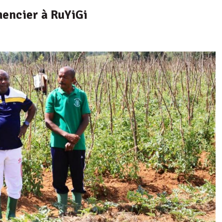
mencier à RuYiGi