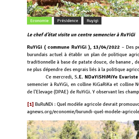
Economie
Présidence
Ruyigi
Le chef d’état visite un centre semencier à RuYiGi
RuYiGi ( commune RuYiGi ), 13/04/2022
– Des pe
burundais actuel à établir un plan de politique ag
traditionnelle à base de patate douce, de banane , d
ne plus dépendre des engrais liés à la politique agri
Ce mercredi, S
.E. NDaYiSHiMiYe Evariste
semencier à RuYiGi, en colline KiGaRiKa et colline N
de l’Elevage (DPAE) de RuYiGi. Y observant les cha
[1]
BuRuNDi : Quel modèle agricole devrait promouvo
agnews.org/economie/burundi-quel-modele-agricole