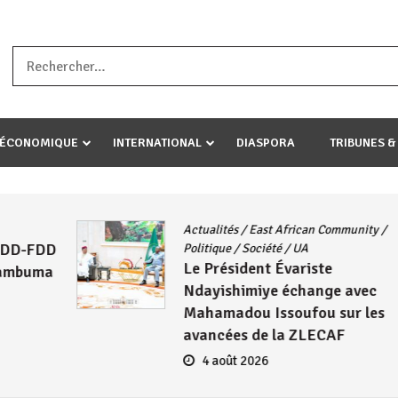
a ataco umariye umuryango wawe canke igihugu cakwibarutse .Wewe 
-ÉCONOMIQUE
INTERNATIONAL
DIASPORA
TRIBUNES &
ity
/
AFRIQUE
/
CNDD-FDD
/
Guerre
Géopolitique
/
Histoire
/
Politique
Burundi / Afrique du Sud : L’ANC
ec
et le CNDD-FDD, face à la
les
Colonialité « la Croix et la
Bannière »