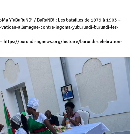
oMa Y’uBuRuNDi / BuRuNDi : Les batailles de 1879 à 1903 –
-vatican-allemagne-contre-ingoma-yuburundi-burundi-les-
 –
https://burundi-agnews.org/histoire/burundi-celebration-