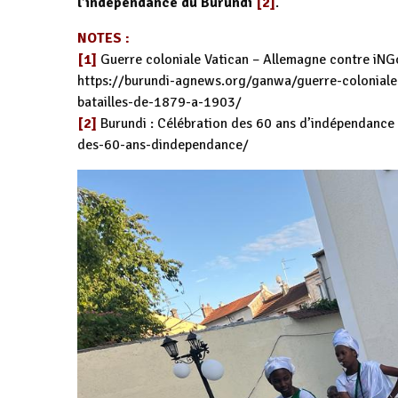
l’indépendance du Burundi
[2]
.
NOTES :
[1]
Guerre coloniale Vatican – Allemagne contre iNG
https://burundi-agnews.org/ganwa/guerre-coloniale
batailles-de-1879-a-1903/
[2]
Burundi : Célébration des 60 ans d’indépendance
des-60-ans-dindependance/