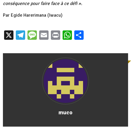
conséquence pour faire face à ce défi ».
Par Egide Harerimana (Iwacu)
X
Telegram
Message
Email
Print
WhatsApp
Partager
muco