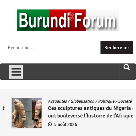
Skip
to
content
« Ingorane si ugupfa , ingorane ni ugupfa nabi ,gupfa ataco
R
umariye umuryango wawe canke igihugu cakwibarutse .Wewe
uri ngaha ndagusigiye iki kibazo : Uriko ukora iki kugira ngo
uzopfire neza umuryango n’igihugu cakwibarutse ? »
Actualités
/
Globalisation
/
Politique
/
Société
Ces sculptures antiques du Nigeria qui
ont bouleversé l’histoire de l’Afrique
5 août 2026