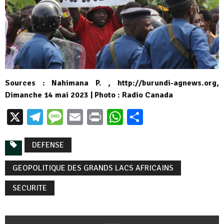
Sources : Nahimana P. , http://burundi-agnews.org,
Dimanche 14 mai 2023 | Photo : Radio Canada
X
Telegram
Message
Email
Print
WhatsApp
Partager
DEFENSE
GEOPOLITIQUE DES GRANDS LACS AFRICAINS
SECURITE