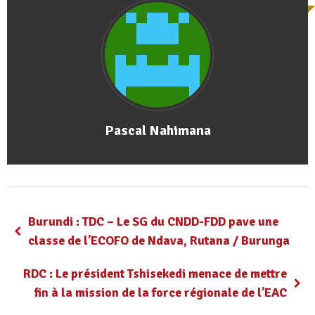
Pascal Nahimana
Burundi : TDC – Le SG du CNDD-FDD pave une
classe de l’ECOFO de Ndava, Rutana / Burunga
RDC : Le président Tshisekedi menace de mettre
fin à la mission de la force régionale de l’EAC