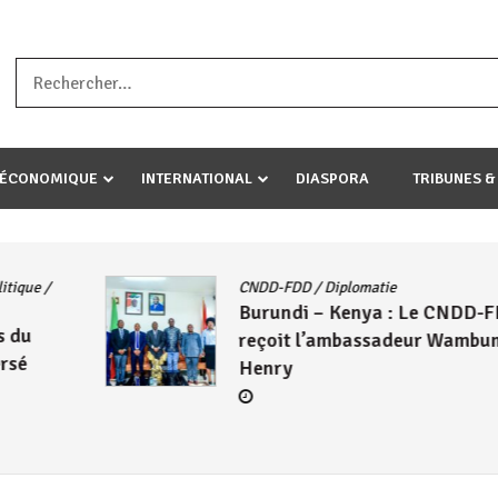
a ataco umariye umuryango wawe canke igihugu cakwibarutse .Wewe 
-ÉCONOMIQUE
INTERNATIONAL
DIASPORA
TRIBUNES &
Actualités
/
East African Community
/
DD
Politique
/
Société
/
UA
Le Président Évariste
ma
Ndayishimiye échange avec
Mahamadou Issoufou sur les
avancées de la ZLECAF
4 août 2026