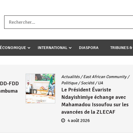
a ataco umariye umuryango wawe canke igihugu cakwibarutse .Wewe 
-ÉCONOMIQUE
INTERNATIONAL
DIASPORA
TRIBUNES &
AFRIQUE
/
CNDD-FDD
/
Guerre
Géopolitique
/
Histoire
/
Politique
Burundi / Afrique du Sud : L’ANC
et le CNDD-FDD, face à la
Colonialité « la Croix et la
Bannière »