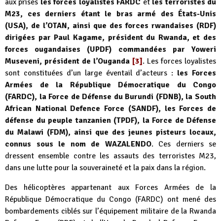
aux prises
les forces loyalistes FARDC
et
les terroristes du
M23, ces derniers étant le bras armé des États-Unis
(USA), de l’OTAN, ainsi que des forces rwandaises (RDF)
dirigées par Paul Kagame, président du Rwanda, et des
forces ougandaises (UPDF) commandées par Yoweri
Museveni, président de l’Ouganda
[3]
. Les forces loyalistes
sont constituées d’un large éventail d’acteurs :
les Forces
Armées de la République Démocratique du Congo
(FARDC), la Force de Défense du Burundi (FDNB), la South
African National Defence Force (SANDF), les Forces de
défense du peuple tanzanien (TPDF), la Force de Défense
du Malawi (FDM), ainsi que des jeunes pisteurs locaux,
connus sous le nom de WAZALENDO
. Ces derniers se
dressent ensemble contre les assauts des terroristes M23,
dans une lutte pour la souveraineté et la paix dans la région.
Des hélicoptères appartenant aux Forces Armées de la
République Démocratique du Congo (FARDC) ont mené des
bombardements ciblés sur l’équipement militaire de la Rwanda