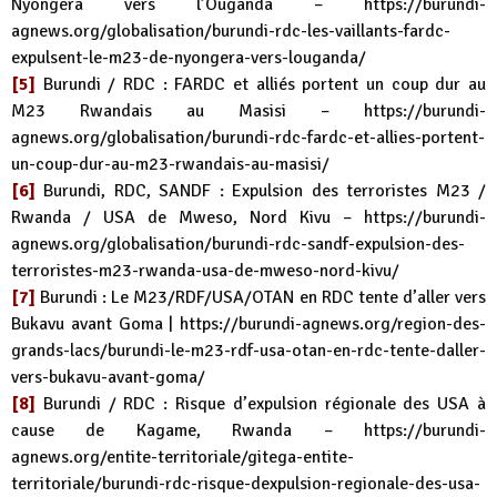
Nyongera vers l’Ouganda –
https://burundi-
agnews.org/globalisation/burundi-rdc-les-vaillants-fardc-
expulsent-le-m23-de-nyongera-vers-louganda/
[5]
Burundi / RDC : FARDC et alliés portent un coup dur au
M23 Rwandais au Masisi –
https://burundi-
agnews.org/globalisation/burundi-rdc-fardc-et-allies-portent-
un-coup-dur-au-m23-rwandais-au-masisi/
[6]
Burundi, RDC, SANDF : Expulsion des terroristes M23 /
Rwanda / USA de Mweso, Nord Kivu –
https://burundi-
agnews.org/globalisation/burundi-rdc-sandf-expulsion-des-
terroristes-m23-rwanda-usa-de-mweso-nord-kivu/
[7]
Burundi : Le M23/RDF/USA/OTAN en RDC tente d’aller vers
Bukavu avant Goma |
https://burundi-agnews.org/region-des-
grands-lacs/burundi-le-m23-rdf-usa-otan-en-rdc-tente-daller-
vers-bukavu-avant-goma/
[8]
Burundi / RDC : Risque d’expulsion régionale des USA à
cause de Kagame, Rwanda –
https://burundi-
agnews.org/entite-territoriale/gitega-entite-
territoriale/burundi-rdc-risque-dexpulsion-regionale-des-usa-