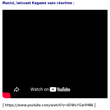
Masisi, laissant Kagame sans réaction :
[
https://www.youtube.com/watch?v=dOWv7GwYHNk
]