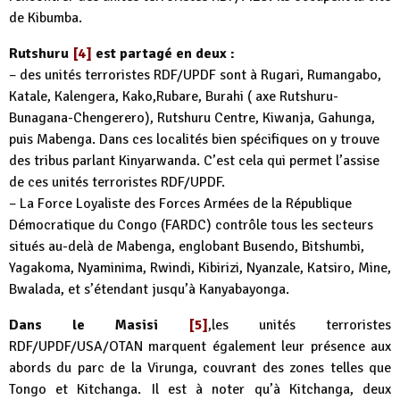
de Kibumba.
Rutshuru
[4]
est partagé en deux :
– des unités terroristes RDF/UPDF sont à Rugari, Rumangabo,
Katale, Kalengera, Kako,Rubare, Burahi ( axe Rutshuru-
Bunagana-Chengerero), Rutshuru Centre, Kiwanja, Gahunga,
puis Mabenga. Dans ces localités bien spécifiques on y trouve
des tribus parlant Kinyarwanda. C’est cela qui permet l’assise
de ces unités terroristes RDF/UPDF.
– La Force Loyaliste des Forces Armées de la République
Démocratique du Congo (FARDC) contrôle tous les secteurs
situés au-delà de Mabenga, englobant Busendo, Bitshumbi,
Yagakoma, Nyaminima, Rwindi, Kibirizi, Nyanzale, Katsiro, Mine,
Bwalada, et s’étendant jusqu’à Kanyabayonga.
Dans le Masisi
[5]
,les unités terroristes
RDF/UPDF/USA/OTAN marquent également leur présence aux
abords du parc de la Virunga, couvrant des zones telles que
Tongo et Kitchanga. Il est à noter qu’à Kitchanga, deux