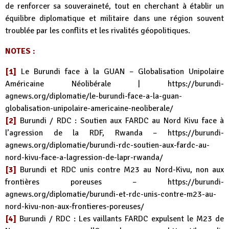
de renforcer sa souveraineté, tout en cherchant à établir un
équilibre diplomatique et militaire dans une région souvent
troublée par les conflits et les rivalités géopolitiques.
NOTES :
[1]
Le Burundi face à la GUAN – Globalisation Unipolaire
Américaine Néolibérale |
https://burundi-
agnews.org/diplomatie/le-burundi-face-a-la-guan-
globalisation-unipolaire-americaine-neoliberale/
[2]
Burundi / RDC : Soutien aux FARDC au Nord Kivu face à
l’agression de la RDF, Rwanda –
https://burundi-
agnews.org/diplomatie/burundi-rdc-soutien-aux-fardc-au-
nord-kivu-face-a-lagression-de-lapr-rwanda/
[3]
Burundi et RDC unis contre M23 au Nord-Kivu, non aux
frontières poreuses –
https://burundi-
agnews.org/diplomatie/burundi-et-rdc-unis-contre-m23-au-
nord-kivu-non-aux-frontieres-poreuses/
[4]
Burundi / RDC : Les vaillants FARDC expulsent le M23 de