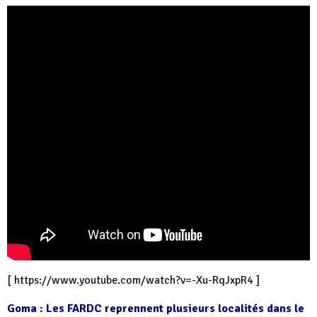
[
https://www.youtube.com/watch?v=-Xu-RqJxpR4
]
Goma : Les FARDC reprennent plusieurs localités dans le