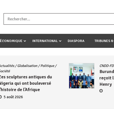
a ataco umariye umuryango wawe canke igihugu cakwibarutse .Wewe 
-ÉCONOMIQUE
INTERNATIONAL
DIASPORA
TRIBUNES &
Politique
/
CNDD-FDD
/
Diplomatie
Burundi – Kenya : Le CNDD
ues du
reçoit l’ambassadeur Wam
versé
Henry