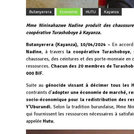
Butanyerera
Economie
HUTU
Kayanza
Mme Nininahazwe Nadine produit des chaussures,
coopérative Turashoboye à Kayanza.
Butanyerera (Kayanza), 10/04/2024 –
En accord 
Nadine
, à travers
la coopérative Turashoboye
,
chaussures, des ceintures et des porte-monnaie en 
ressources.
Chacun des 20 membres de Turashoboy
000 BIF
.
Suite au
génocide vissant à décimer tous les 
contraints d’
adopter une économie de marché, rem
socio-économique pour la redistribution des res
Y’Uburundi.
Selon la tradition burundaise, Mme Nin
qui fournissent les ressources nécessaires à satisfai
appelée
Hutu
.