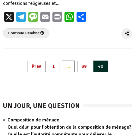
confessions religieuses et…
X
Telegram
Message
Email
Print
WhatsApp
Partager
Continue Reading
Pagination
…
40
Prev
1
39
des
publications
UN JOUR, UNE QUESTION
Composition de ménage
Quel délai pour l’obtention de la composition de ménage?
Quelle est l’autorité compétente pour délivrer le