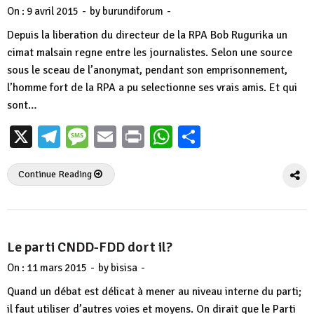
-
-
On :
9 avril 2015
by
burundiforum
Depuis la liberation du directeur de la RPA Bob Rugurika un
cimat malsain regne entre les journalistes. Selon une source
sous le sceau de l’anonymat, pendant son emprisonnement,
l’homme fort de la RPA a pu selectionne ses vrais amis. Et qui
sont…
X
Telegram
Message
Email
Print
WhatsApp
Partager
Continue Reading
Le parti CNDD-FDD dort il?
-
-
On :
11 mars 2015
by
bisisa
Quand un débat est délicat à mener au niveau interne du parti;
il faut utiliser d’autres voies et moyens. On dirait que le Parti