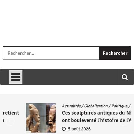
« Ingorane si ugupfa , ingorane ni ugupfa nabi ,gupfa ataco
R
umariye umuryango wawe canke igihugu cakwibarutse .Wewe
uri ngaha ndagusigiye iki kibazo : Uriko ukora iki kugira ngo
uzopfire neza umuryango n’igihugu cakwibarutse ? »
Actualités
/
Globalisation
/
Politique
/
Société
Ces sculptures antiques du Nigeria qui
ont bouleversé l’histoire de l’Afrique
5 août 2026