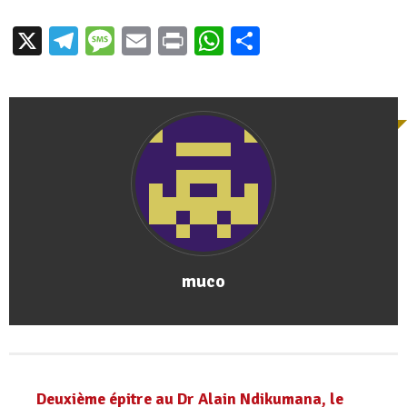
X
Telegram
Message
Email
Print
WhatsApp
Partager
muco
Deuxième épitre au Dr Alain Ndikumana, le