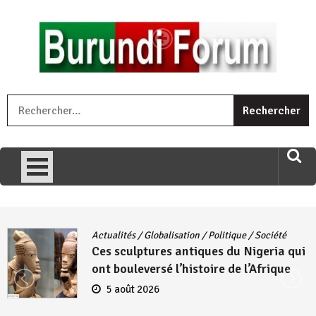
Skip
to
content
« Ingorane si ugupfa , ingorane ni ugupfa nabi ,gupfa ataco
R
umariye umuryango wawe canke igihugu cakwibarutse .Wewe
uri ngaha ndagusigiye iki kibazo : Uriko ukora iki kugira ngo
uzopfire neza umuryango n’igihugu cakwibarutse ? »
Actualités
/
Globalisation
/
Politique
/
Société
Ces sculptures antiques du Nigeria qui
ont bouleversé l’histoire de l’Afrique
5 août 2026