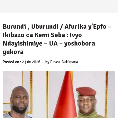
Burundi , Uburundi / Afurika y’Epfo –
Ikibazo ca Kemi Seba : Ivyo
Ndayishimiye – UA – yoshobora
gukora
-
-
Posted on :
2 juin 2026
by
Pascal Nahimana