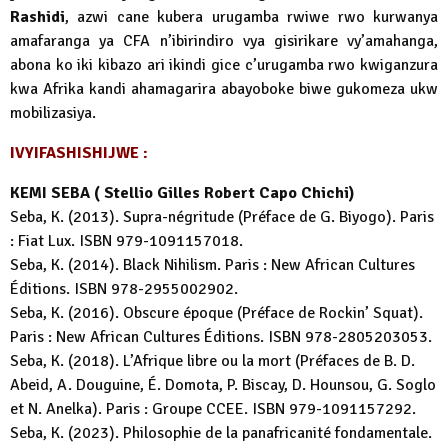
Rashidi
, azwi cane kubera urugamba rwiwe rwo kurwanya
amafaranga ya CFA n’ibirindiro vya gisirikare vy’amahanga,
abona ko iki kibazo ari ikindi gice c’urugamba rwo kwiganzura
kwa Afrika kandi ahamagarira abayoboke biwe gukomeza ukw
mobilizasiya.
IVYIFASHISHIJWE :
KEMI SEBA ( Stellio Gilles Robert Capo Chichi)
Seba, K. (2013). Supra-négritude (Préface de G. Biyogo). Paris
: Fiat Lux. ISBN 979-1091157018.
Seba, K. (2014). Black Nihilism. Paris : New African Cultures
Éditions. ISBN 978-2955002902.
Seba, K. (2016). Obscure époque (Préface de Rockin’ Squat).
Paris : New African Cultures Éditions. ISBN 978-2805203053.
Seba, K. (2018). L’Afrique libre ou la mort (Préfaces de B. D.
Abeid, A. Douguine, É. Domota, P. Biscay, D. Hounsou, G. Soglo
et N. Anelka). Paris : Groupe CCEE. ISBN 979-1091157292.
Seba, K. (2023). Philosophie de la panafricanité fondamentale.