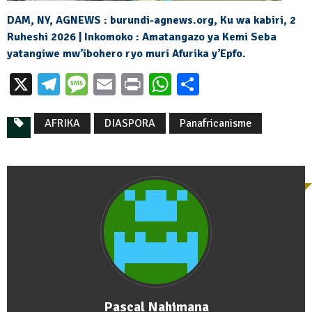
DAM, NY, AGNEWS : burundi-agnews.org, Ku wa kabiri, 2
Ruheshi 2026 | Inkomoko : Amatangazo ya Kemi Seba
yatangiwe mw’ibohero ryo muri Afurika y’Epfo.
X
Telegram
Message
Email
Print
WhatsApp
Partager
AFRIKA
DIASPORA
Panafricanisme
Pascal Nahimana