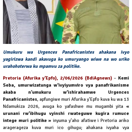
Umukuru wa Urgences Panafricanistes ahakana ivyo
yagirizwa kandi akavuga ko umuryango wiwe na wo uriko
urahohoterwa ku mpamvu za politike.
Pretoria (Afurika y’Epfo), 2/06/2026 (BdiAgnews)
–
Kemi
Seba, umurwizatunga w’ivyiyumviro vya panafrikanisme
akaba n’umukuru w’ishirahamwe Urgences
Panafricanistes
, apfungiwe muri Afurika y’Epfo kuva ku wa 13
Ndamukiza 2026, avuga ko yafashwe mu mugambi yita
«
urunani rw’ibihugu vyinshi rwateguwe kugira rumuce
intege muri politike »
inyuma y’aho afatiwe i Pretoria ariko
aragerageza kuva muri ico gihugu; ahakana ivyaha vya