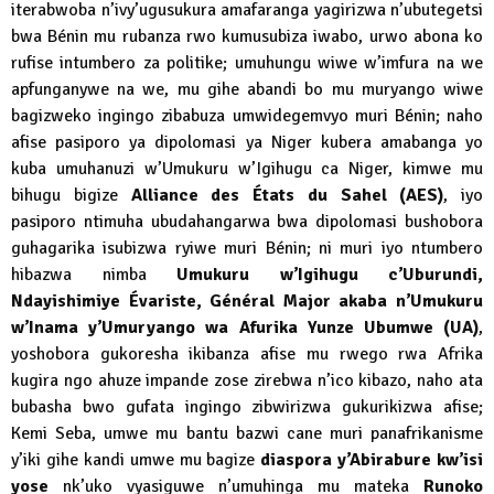
iterabwoba n’ivy’ugusukura amafaranga yagirizwa n’ubutegetsi
bwa Bénin mu rubanza rwo kumusubiza iwabo, urwo abona ko
rufise intumbero za politike; umuhungu wiwe w’imfura na we
apfunganywe na we, mu gihe abandi bo mu muryango wiwe
bagizweko ingingo zibabuza umwidegemvyo muri Bénin; naho
afise pasiporo ya dipolomasi ya Niger kubera amabanga yo
kuba umuhanuzi w’Umukuru w’Igihugu ca Niger, kimwe mu
bihugu bigize
Alliance des États du Sahel (AES)
, iyo
pasiporo ntimuha ubudahangarwa bwa dipolomasi bushobora
guhagarika isubizwa ryiwe muri Bénin; ni muri iyo ntumbero
hibazwa nimba
Umukuru w’Igihugu c’Uburundi,
Ndayishimiye Évariste, Général Major akaba n’Umukuru
w’Inama y’Umuryango wa Afurika Yunze Ubumwe (UA)
,
yoshobora gukoresha ikibanza afise mu rwego rwa Afrika
kugira ngo ahuze impande zose zirebwa n’ico kibazo, naho ata
bubasha bwo gufata ingingo zibwirizwa gukurikizwa afise;
Kemi Seba, umwe mu bantu bazwi cane muri panafrikanisme
y’iki gihe kandi umwe mu bagize
diaspora y’Abirabure kw’isi
yose
nk’uko vyasiguwe n’umuhinga mu mateka
Runoko