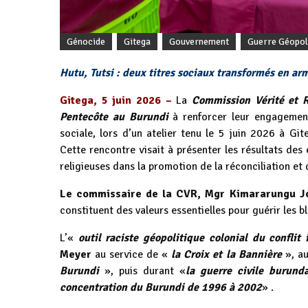
Génocide
Gitega
Gouvernement
Guerre Géopol
Hutu, Tutsi : deux titres sociaux transformés en arm
Gitega, 5 juin 2026 –
La
Commission Vérité et R
Pentecôte au Burundi
à renforcer leur engagement
sociale, lors d’un atelier tenu le 5 juin 2026 à Git
Cette rencontre visait à présenter les résultats de
religieuses dans la promotion de la réconciliation et 
Le commissaire de la CVR, Mgr Kimararungu J
constituent des valeurs essentielles pour guérir les b
L’«
outil raciste géopolitique colonial du conflit 
Meyer
au service de «
la Croix et la Bannière
», au
Burundi
», puis durant «
la guerre civile burun
concentration du Burundi de 1996 à 2002
» .