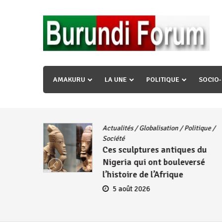
Skip
to
content
« Ingorane si ugupfa , ingorane ni ugupfa nabi ,gupf
uzopfire neza umuryango n’igihugu cakwibarutse ? »
AMAKURU
LA UNE
POLITIQUE
SOCIO
Actualités
/
Globalisation
/
Politique
/
iye
Société
Ces sculptures antiques du
embres
Nigeria qui ont bouleversé
se
l’histoire de l’Afrique
5 août 2026