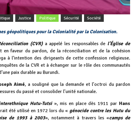
itique
Justice
Politique
Sécurité
Société
es géopolitiques pour la Colonialité par la Colonisation.
éconciliation (CVR)
a appelé les responsables de
l’Église de
 en faveur du pardon, de la réconciliation et de la cohésion
ega à l’intention des dirigeants de cette confession religieuse.
s enquêtes de la CVR et à échanger sur le rôle des communautés
d’une paix durable au Burundi.
oseph Aimé
, a souligné que la demande et l’octroi du pardon
lessures du passé et consolider l’unité nationale.
interethnique Hutu-Tutsi
», mis en place dès 1911 par
Hans
rait été utilisé en 1972 lors du «
génocide contre les Hutu du
daise de 1993 à 2003
», notamment à travers les «
camps de