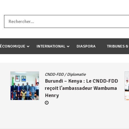
a ataco umariye umuryango wawe canke igihugu cakwibarutse .Wewe 
-ÉCONOMIQUE
INTERNATIONAL
DIASPORA
TRIBUNES &
CNDD-FDD
/
Diplomatie
Burundi – Kenya : Le CNDD-FDD
reçoit l’ambassadeur Wambuma
Henry