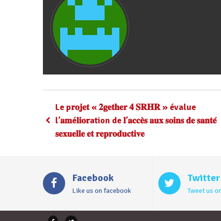
Le p𝐫𝐨𝐣𝐞𝐭 « 𝟐𝐠𝐞𝐭𝐡𝐞𝐫 𝟒 𝐒𝐑𝐇𝐑 » évalue
l’𝐚𝐦é𝐥𝐢𝐨𝐫ation de 𝐥’𝐚𝐜𝐜𝐞̀𝐬 𝐚𝐮𝐱 𝐬𝐨𝐢𝐧𝐬 𝐝𝐞 𝐬𝐚𝐧𝐭𝐞́
𝐬𝐞𝐱𝐮𝐞𝐥𝐥𝐞 𝐞𝐭 𝐫𝐞𝐩𝐫𝐨𝐝𝐮𝐜𝐭𝐢𝐯𝐞
Facebook
Twitter
Like us on facebook
Tweet us on