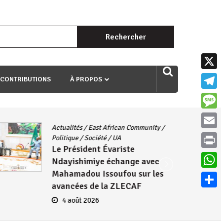
Rechercher :
uri ngaha ndagusigiye iki kibazo : Uriko ukora iki kugira ngo
X
 CONTRIBUTIONS
À PROPOS
Teleg
Mess
Actualités
/
East African Community
/
Email
Politique
/
Société
/
UA
Le Président Évariste
Print
Ndayishimiye échange avec
Mahamadou Issoufou sur les
What
avancées de la ZLECAF
Parta
4 août 2026