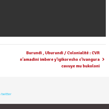
Burundi , Uburundi / Colonialité : CVR
n’amadini imbere y’igikoresho c’ivangura
cavuye mu bukoloni
 twitter