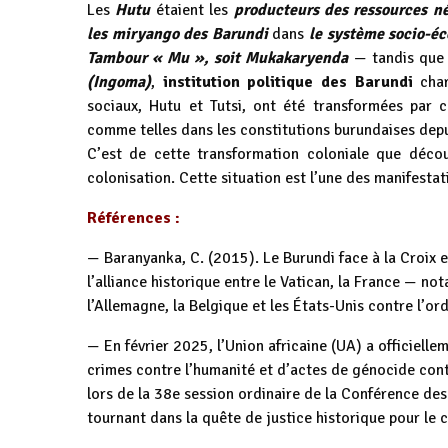
Les
Hutu
étaient les
producteurs des ressources né
les miryango des Barundi
dans
le système socio-é
Tambour « Mu », soit Mukakaryenda
— tandis que
(Ingoma)
,
institution politique des Barundi
char
sociaux, Hutu et Tutsi, ont été transformées par ce
comme telles dans les constitutions burundaises dep
C’est de cette transformation coloniale que décou
colonisation. Cette situation est l’une des manifesta
Références :
— Baranyanka, C. (2015). Le Burundi face à la Croix et
l’alliance historique entre le Vatican, la France — no
l’Allemagne, la Belgique et les États-Unis contre l’ord
— En février 2025, l’Union africaine (UA) a officiellem
crimes contre l’humanité et d’actes de génocide contr
lors de la 38e session ordinaire de la Conférence d
tournant dans la quête de justice historique pour le 