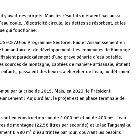
l y avait des projets. Mais les résultats n’étaient pas aussi
’eau coule, l’électricité circule, les dettes se résorbent, et les
que qui fonctionne.
e PROSECEAU ou Programme Sectoriel Eau et Assainissement en
nce humanitaire et de développement. Les communes de Rumonge
uffraient paradoxalement d’une grave pénurie d’eau potable.
; les sources de montagne, captées de manière artisanale, étaient
s enfants, passaient des heures à chercher de l’eau, au détriment
rompu par la crise de 2015. Mais, en 2023, le Président
relancement ! Aujourd’hui, le projet est en phase terminale de
ont en construction : un de 2 000 m³ et un de 400 m³. L’eau
es de montagne (22,56 litres par seconde) et le lac Tanganyika,
lement 6 480 m³ d’eau traitée par jour, couvrant les besoins