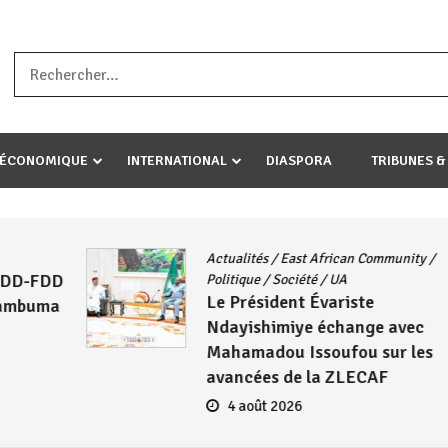
a ataco umariye umuryango wawe canke igihugu cakwibarutse .Wewe 
-ÉCONOMIQUE
INTERNATIONAL
DIASPORA
TRIBUNES &
Actualités
/
East African Community
/
DD
Politique
/
Société
/
UA
Le Président Évariste
ma
Ndayishimiye échange avec
Mahamadou Issoufou sur les
avancées de la ZLECAF
4 août 2026