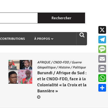
Rechercher :
uri ngaha ndagusigiye iki kibazo : Uriko ukora iki kugira ngo
X
 CONTRIBUTIONS
À PROPOS
Teleg
Mess
AFRIQUE
/
CNDD-FDD
/
Guerre
Email
Géopolitique
/
Histoire
/
Politique
Burundi / Afrique du Sud : L’ANC
Print
et le CNDD-FDD, face à la
Colonialité « la Croix et la
What
Bannière »
Parta