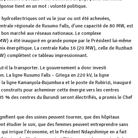
éponse tient en un mot : volonté politique.
s hydroélectriques ont vu le jour ou ont été achevées,
entrale régionale de Rusumo Falls, d’une capacité de 80 MW, est
et bon marché aux réseaux nationaux. Le complexe
MW) a été inauguré en grande pompe par le Président lui‑même
ix énergétique. La centrale Kabu 16 (20 MW), celle de Ruzibazi
MW) complètent ce tableau impressionnant.
aut‑il la transporter. Le gouvernement a donc investi
. La ligne Rusumo Falls – Gitega en 220 kV, la ligne
 la ligne Kamanyola‑Bujumbura et le poste de Rubirizi, inauguré
construits pour acheminer cette énergie vers les centres
85 % des centres du Burundi seront électrifiés, a promis le Chef
signifient que des usines peuvent tourner, que des hôpitaux
nt étudier le soir, que des femmes peuvent entreprendre sans
 qui irrigue l’économie, et le Président Ndayishimiye en a fait