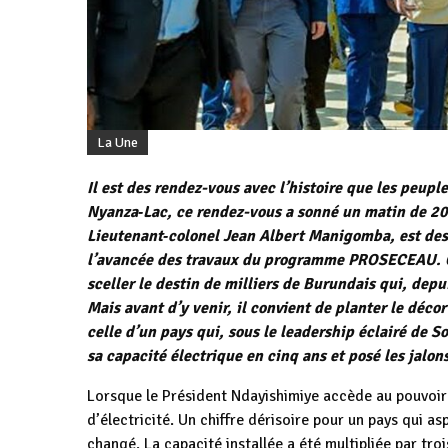
La Une
Il est des rendez-vous avec l’histoire que les peup
Nyanza‑Lac, ce rendez-vous a sonné un matin de 202
Lieutenant‑colonel Jean Albert Manigomba, est desc
l’avancée des travaux du programme PROSECEAU. Ce
sceller le destin de milliers de Burundais qui, depu
Mais avant d’y venir, il convient de planter le déco
celle d’un pays qui, sous le leadership éclairé de S
sa capacité électrique en cinq ans et posé les jalo
Lorsque le Président Ndayishimiye accède au pouvoir
d’électricité. Un chiffre dérisoire pour un pays qui a
changé. La capacité installée a été multipliée par t