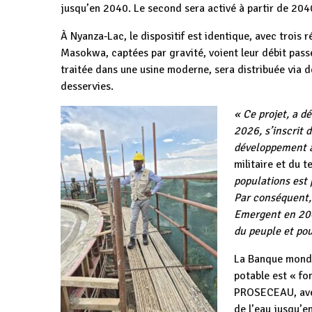
jusqu’en 2040. Le second sera activé à partir de 204
À Nyanza‑Lac, le dispositif est identique, avec trois
Masokwa, captées par gravité, voient leur débit passe
traitée dans une usine moderne, sera distribuée via 
desservies.
« Ce projet, a d
2026, s’inscrit 
développement à
militaire et du t
populations est 
Par conséquent,
Emergent en 204
du peuple et pou
La Banque mondia
potable est « fo
PROSECEAU, avec
de l’eau jusqu’e