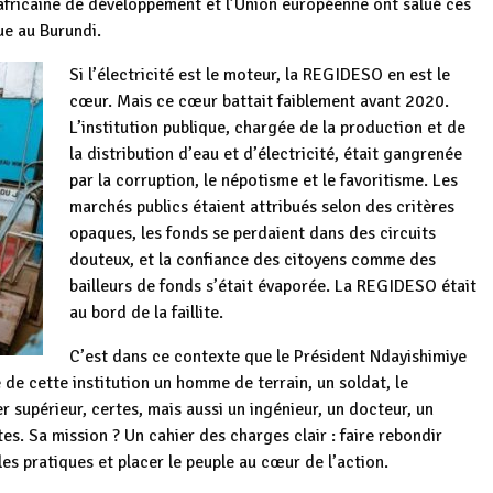
africaine de développement et l’Union européenne ont salué ces
ue au Burundi.
Si l’électricité est le moteur, la REGIDESO en est le
cœur. Mais ce cœur battait faiblement avant 2020.
L’institution publique, chargée de la production et de
la distribution d’eau et d’électricité, était gangrenée
par la corruption, le népotisme et le favoritisme. Les
marchés publics étaient attribués selon des critères
opaques, les fonds se perdaient dans des circuits
douteux, et la confiance des citoyens comme des
bailleurs de fonds s’était évaporée. La REGIDESO était
au bord de la faillite.
C’est dans ce contexte que le Président Ndayishimiye
e de cette institution un homme de terrain, un soldat, le
 supérieur, certes, mais aussi un ingénieur, un docteur, un
es. Sa mission ? Un cahier des charges clair : faire rebondir
 les pratiques et placer le peuple au cœur de l’action.