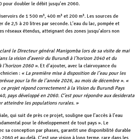
0 pour doubler le débit jusqu’en 2060.
 réservoirs de 1 500 m³, 400 m³ et 200 m³. Les sources de
r de 2,5 à 20 litres par seconde. L’eau du lac, pompée et
des réseaux étendus, atteignant des zones jusqu’alors non
éclaré le Directeur général Manigomba lors de sa visite de mai
dans la vision d’avenir du Burundi à l’horizon 2040 et du
 l’horizon 2060 »
. Et d’ajouter, avec la clairvoyance du
echnicien :
« La première mise à disposition de l’eau pour les
prévue pour la fin de l’année 2026, au mois de décembre »
.
«
 ce projet répond correctement à la Vision du Burundi Pays
0, pays développé en 2060. C’est pour répondre aux desiderata
r atteindre les populations rurales. »
le, qui suit de près ce projet, souligne que l’accès à l’eau
ndamental pour le développement de tout pays ». Le
 sa conception par phases, garantit une disponibilité durable
n 2060 et au‑delà. C’est une vision à long terme, rare dans les