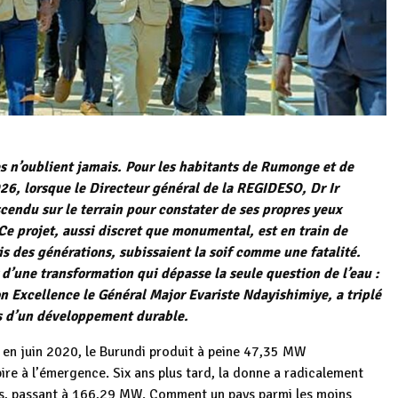
les n’oublient jamais. Pour les habitants de Rumonge et de
6, lorsque le Directeur général de la REGIDESO, Dr Ir
endu sur le terrain pour constater de ses propres yeux
 projet, aussi discret que monumental, est en train de
is des générations, subissaient la soif comme une fatalité.
r d’une transformation qui dépasse la seule question de l’eau :
on Excellence le Général Major Evariste Ndayishimiye, a triplé
ns d’un développement durable.
 en juin 2020, le Burundi produit à peine 47,35 MW
spire à l’émergence. Six ans plus tard, la donne a radicalement
rois, passant à 166,29 MW. Comment un pays parmi les moins