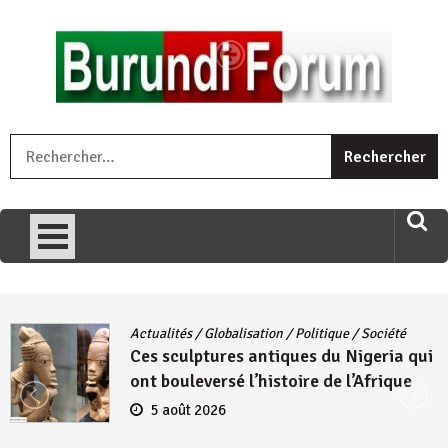
Skip
to
content
« Ingorane si ugupfa , ingorane ni ugupfa nabi ,gupfa ataco
R
umariye umuryango wawe canke igihugu cakwibarutse .Wewe
uri ngaha ndagusigiye iki kibazo : Uriko ukora iki kugira ngo
uzopfire neza umuryango n’igihugu cakwibarutse ? »
Actualités
/
Globalisation
/
Politique
/
Société
Ces sculptures antiques du Nigeria qui
ont bouleversé l’histoire de l’Afrique
5 août 2026