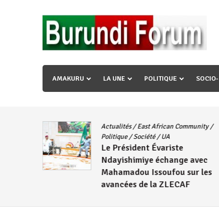
Skip
to
content
« Ingorane si ugupfa , ingorane ni ugupfa nabi ,gupf
uzopfire neza umuryango n’igihugu cakwibarutse ? »
AMAKURU
LA UNE
POLITIQUE
SOCIO
Actualités
/
East African Community
/
CNDD-FDD
Politique
/
Société
/
UA
Le Président Évariste
Wambuma
Ndayishimiye échange avec
Mahamadou Issoufou sur les
avancées de la ZLECAF
4 août 2026