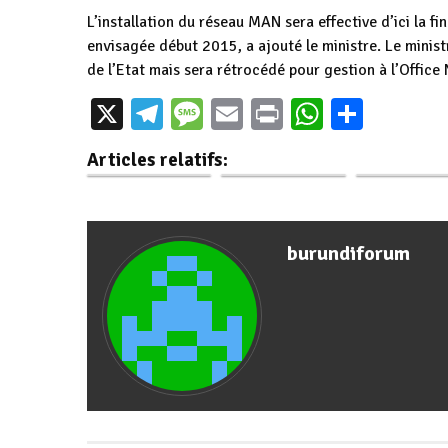
L’installation du réseau MAN sera effective d’ici la f
envisagée début 2015, a ajouté le ministre. Le minis
de l’Etat mais sera rétrocédé pour gestion à l’Offic
La Banque
Burundi : Plan
X
Telegram
Message
Email
Print
WhatsAp
Parta
Mondiale s’est
marketing pour
Les Chefs d’Et
engagée à booster
booster le secteur
Burundi et de
Articles relatifs:
le…
touristique
Guinée- Biss
burundiforum