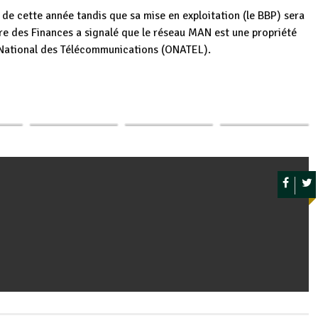
in de cette année tandis que sa mise en exploitation (le BBP) sera
tre des Finances a signalé que le réseau MAN est une propriété
e National des Télécommunications (ONATEL).
“Des millions de
Burundi / RDC :
Burundi : Pêche
p
ger
at du
personnes
Arrestation d’un
prospère à
 la
pourraient
Munyamulenge à
Muhuta,
au…
mourir”: Trump…
Bujumbura
Bujumbura