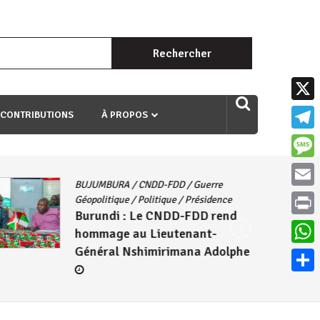
Rechercher :
uri ngaha ndagusigiye iki kibazo : Uriko ukora iki kugira ngo
X
 CONTRIBUTIONS
À PROPOS
Teleg
Mess
BUJUMBURA
/
CNDD-FDD
/
Guerre
Email
Géopolitique
/
Politique
/
Présidence
Burundi : Le CNDD-FDD rend
Print
hommage au Lieutenant-
Général Nshimirimana Adolphe
What
Parta