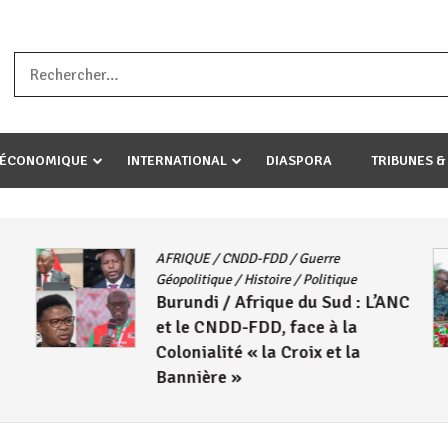
a ataco umariye umuryango wawe canke igihugu cakwibarutse .Wewe 
-ÉCONOMIQUE
INTERNATIONAL
DIASPORA
TRIBUNES &
AFRIQUE
/
CNDD-FDD
/
Guerre
Géopolitique
/
Histoire
/
Politique
Burundi / Afrique du Sud : L’ANC
et le CNDD-FDD, face à la
Colonialité « la Croix et la
Bannière »