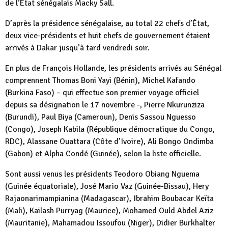
de l’État sénégalais Macky Sall.
D’après la présidence sénégalaise, au total 22 chefs d’État,
deux vice-présidents et huit chefs de gouvernement étaient
arrivés à Dakar jusqu’à tard vendredi soir.
En plus de François Hollande, les présidents arrivés au Sénégal
comprennent Thomas Boni Yayi (Bénin), Michel Kafando
(Burkina Faso) – qui effectue son premier voyage officiel
depuis sa désignation le 17 novembre -, Pierre Nkurunziza
(Burundi), Paul Biya (Cameroun), Denis Sassou Nguesso
(Congo), Joseph Kabila (République démocratique du Congo,
RDC), Alassane Ouattara (Côte d’Ivoire), Ali Bongo Ondimba
(Gabon) et Alpha Condé (Guinée), selon la liste officielle.
Sont aussi venus les présidents Teodoro Obiang Nguema
(Guinée équatoriale), José Mario Vaz (Guinée-Bissau), Hery
Rajaonarimampianina (Madagascar), Ibrahim Boubacar Keïta
(Mali), Kailash Purryag (Maurice), Mohamed Ould Abdel Aziz
(Mauritanie), Mahamadou Issoufou (Niger), Didier Burkhalter