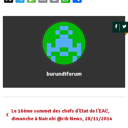
burundiforum
Le 16ème sommet des chefs d’Etat de l’EAC,
dimanche à Nairobi @rib News, 28/11/2014