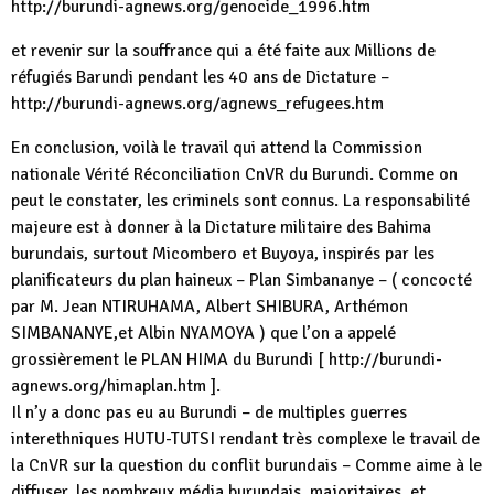
http://burundi-agnews.org/genocide_1996.htm
et revenir sur la souffrance qui a été faite aux Millions de
réfugiés Barundi pendant les 40 ans de Dictature –
http://burundi-agnews.org/agnews_refugees.htm
En conclusion, voilà le travail qui attend la Commission
nationale Vérité Réconciliation CnVR du Burundi. Comme on
peut le constater, les criminels sont connus. La responsabilité
majeure est à donner à la Dictature militaire des Bahima
burundais, surtout Micombero et Buyoya, inspirés par les
planificateurs du plan haineux – Plan Simbananye – ( concocté
par M. Jean NTIRUHAMA, Albert SHIBURA, Arthémon
SIMBANANYE,et Albin NYAMOYA ) que l’on a appelé
grossièrement le PLAN HIMA du Burundi [ http://burundi-
agnews.org/himaplan.htm ].
Il n’y a donc pas eu au Burundi – de multiples guerres
interethniques HUTU-TUTSI rendant très complexe le travail de
la CnVR sur la question du conflit burundais – Comme aime à le
diffuser, les nombreux média burundais, majoritaires, et