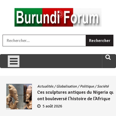
Skip
to
content
« Ingorane si ugupfa , ingorane ni ugupfa nabi ,gupfa ataco
R
umariye umuryango wawe canke igihugu cakwibarutse .Wewe
uri ngaha ndagusigiye iki kibazo : Uriko ukora iki kugira ngo
uzopfire neza umuryango n’igihugu cakwibarutse ? »
Actualités
/
Globalisation
/
Politique
/
Société
Ces sculptures antiques du Nigeria qui
ont bouleversé l’histoire de l’Afrique
5 août 2026