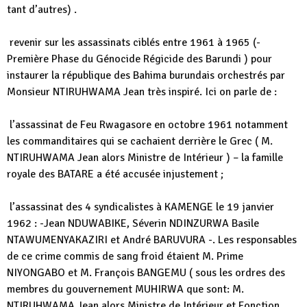
tant d’autres) .
revenir sur les assassinats ciblés entre 1961 à 1965 (-
Première Phase du Génocide Régicide des Barundi ) pour
instaurer la république des Bahima burundais orchestrés par
Monsieur NTIRUHWAMA Jean très inspiré. Ici on parle de :
l’assassinat de Feu Rwagasore en octobre 1961 notamment
les commanditaires qui se cachaient derrière le Grec ( M.
NTIRUHWAMA Jean alors Ministre de Intérieur ) – la famille
royale des BATARE a été accusée injustement ;
l’assassinat des 4 syndicalistes à KAMENGE le 19 janvier
1962 : -Jean NDUWABIKE, Séverin NDINZURWA Basile
NTAWUMENYAKAZIRI et André BARUVURA -. Les responsables
de ce crime commis de sang froid étaient M. Prime
NIYONGABO et M. François BANGEMU ( sous les ordres des
membres du gouvernement MUHIRWA que sont: M.
NTIRUHWAMA Jean alors Ministre de Intérieur et Fonction