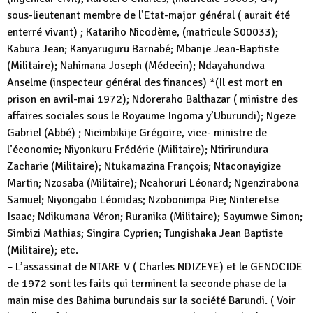
sous-lieutenant membre de l’Etat-major général ( aurait été
enterré vivant) ; Katariho Nicodème, (matricule S00033);
Kabura Jean; Kanyaruguru Barnabé; Mbanje Jean-Baptiste
(Militaire); Nahimana Joseph (Médecin); Ndayahundwa
Anselme (inspecteur général des finances) *(Il est mort en
prison en avril-mai 1972); Ndoreraho Balthazar ( ministre des
affaires sociales sous le Royaume Ingoma y’Uburundi); Ngeze
Gabriel (Abbé) ; Nicimbikije Grégoire, vice- ministre de
l’économie; Niyonkuru Frédéric (Militaire); Ntirirundura
Zacharie (Militaire); Ntukamazina François; Ntaconayigize
Martin; Nzosaba (Militaire); Ncahoruri Léonard; Ngenzirabona
Samuel; Niyongabo Léonidas; Nzobonimpa Pie; Ninteretse
Isaac; Ndikumana Véron; Ruranika (Militaire); Sayumwe Simon;
Simbizi Mathias; Singira Cyprien; Tungishaka Jean Baptiste
(Militaire); etc.
– L’assassinat de NTARE V ( Charles NDIZEYE) et le GENOCIDE
de 1972 sont les faits qui terminent la seconde phase de la
main mise des Bahima burundais sur la société Barundi. ( Voir