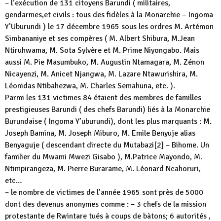
– l’exécution de 131 citoyens Barundi ( militaires,
gendarmes,et civils : tous des fidèles à la Monarchie – Ingoma
Y’Uburundi ) le 17 décembre 1965 sous les ordres M. Artémon
Simbananiye et ses compères ( M. Albert Shibura, M.Jean
Ntiruhwama, M. Sota Sylvère et M. Prime Niyongabo. Mais
aussi M. Pie Masumbuko, M. Augustin Ntamagara, M. Zénon
Nicayenzi, M. Anicet Njangwa, M. Lazare Ntawurishira, M.
Léonidas Ntibahezwa, M. Charles Semahuna, etc. ).
Parmi les 131 victimes 84 étaient des membres de familles
prestigieuses Barundi ( des chefs Barundi) liés à la Monarchie
Burundaise ( Ingoma Y’uburundi), dont les plus marquants : M.
Joseph Bamina, M. Joseph Miburo, M. Emile Benyuje alias
Benyaguje ( descendant directe du Mutabazi[2] – Bihome. Un
familier du Mwami Mwezi Gisabo ), M.Patrice Mayondo, M.
Ntimpirangeza, M. Pierre Burarame, M. Léonard Ncahoruri,
etc…
– le nombre de victimes de l’année 1965 sont près de 5000
dont des devenus anonymes comme : – 3 chefs de la mission
protestante de Rwintare tués à coups de bàtons; 6 autorités ,