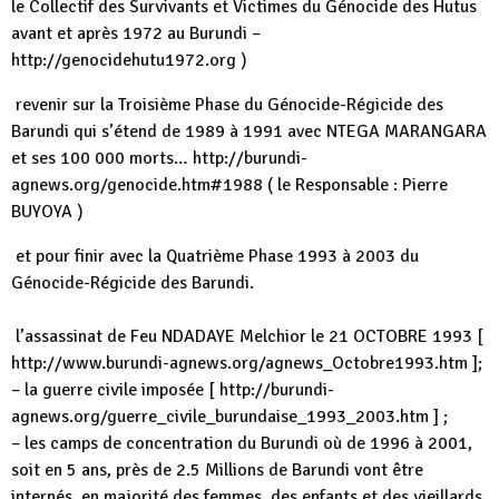
le Collectif des Survivants et Victimes du Génocide des Hutus
avant et après 1972 au Burundi –
http://genocidehutu1972.org )
revenir sur la Troisième Phase du Génocide-Régicide des
Barundi qui s’étend de 1989 à 1991 avec NTEGA MARANGARA
et ses 100 000 morts… http://burundi-
agnews.org/genocide.htm#1988 ( le Responsable : Pierre
BUYOYA )
et pour finir avec la Quatrième Phase 1993 à 2003 du
Génocide-Régicide des Barundi.
l’assassinat de Feu NDADAYE Melchior le 21 OCTOBRE 1993 [
http://www.burundi-agnews.org/agnews_Octobre1993.htm ];
– la guerre civile imposée [ http://burundi-
agnews.org/guerre_civile_burundaise_1993_2003.htm ] ;
– les camps de concentration du Burundi où de 1996 à 2001,
soit en 5 ans, près de 2.5 Millions de Barundi vont être
internés, en majorité des femmes, des enfants et des vieillards.