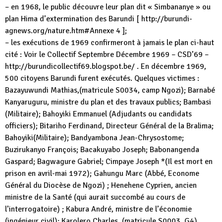
– en 1968, le public découvre leur plan dit « Simbananye » ou
plan Hima d’extermination des Barundi [ http://burundi-
agnews.org/nature.htm#Annexe 4 ];
– les exécutions de 1969 confirmeront à jamais le plan ci-haut
cité : Voir le Collectif Septembre Décembre 1969 – CSD’69 –
http://burundicollectif69.blogspot.be/ . En décembre 1969,
500 citoyens Barundi furent exécutés. Quelques victimes :
Bazayuwundi Mathias,(matricule S0034, camp Ngozi); Barnabé
Kanyaruguru, ministre du plan et des travaux publics; Bambasi
(Militaire); Bahoyiki Emmanuel (Adjudants ou candidats
officiers); Bitariho Ferdinand, Directeur Général de la Bralima;
Bahoyiki(Militaire); Bandyambona Jean-Chrysostome;
Buzirukanyo François; Bacakuyabo Joseph; Babonangenda
Gaspard; Bagwagure Gabriel; Cimpaye Joseph *(Il est mort en
prison en avril-mai 1972); Gahungu Marc (Abbé, Econome
Général du Diocèse de Ngozi) ; Henehene Cyprien, ancien
ministre de la Santé (qui aurait succombé au cours de
l’interrogatoire) ; Kabura André, ministre de l’économie
(ingénieur civil); Karolero Charles, (matricule S0003, G4)