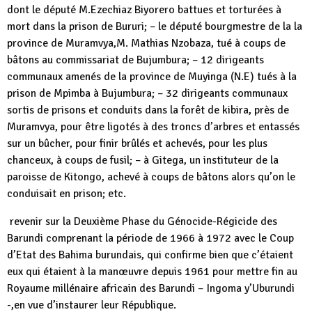
dont le député M.Ezechiaz Biyorero battues et torturées à
mort dans la prison de Bururi; – le député bourgmestre de la la
province de Muramvya,M. Mathias Nzobaza, tué à coups de
bâtons au commissariat de Bujumbura; – 12 dirigeants
communaux amenés de la province de Muyinga (N.E) tués à la
prison de Mpimba à Bujumbura; – 32 dirigeants communaux
sortis de prisons et conduits dans la forêt de kibira, près de
Muramvya, pour être ligotés à des troncs d’arbres et entassés
sur un bûcher, pour finir brûlés et achevés, pour les plus
chanceux, à coups de fusil; – à Gitega, un instituteur de la
paroisse de Kitongo, achevé à coups de bâtons alors qu’on le
conduisait en prison; etc.
revenir sur la Deuxième Phase du Génocide-Régicide des
Barundi comprenant la période de 1966 à 1972 avec le Coup
d’Etat des Bahima burundais, qui confirme bien que c’étaient
eux qui étaient à la manœuvre depuis 1961 pour mettre fin au
Royaume millénaire africain des Barundi – Ingoma y’Uburundi
-,en vue d’instaurer leur République.