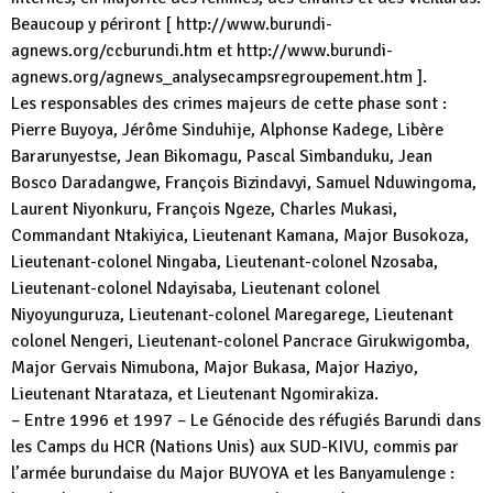
Beaucoup y périront [ http://www.burundi-
agnews.org/ccburundi.htm et http://www.burundi-
agnews.org/agnews_analysecampsregroupement.htm ].
Les responsables des crimes majeurs de cette phase sont :
Pierre Buyoya, Jérôme Sinduhije, Alphonse Kadege, Libère
Bararunyestse, Jean Bikomagu, Pascal Simbanduku, Jean
Bosco Daradangwe, François Bizindavyi, Samuel Nduwingoma,
Laurent Niyonkuru, François Ngeze, Charles Mukasi,
Commandant Ntakiyica, Lieutenant Kamana, Major Busokoza,
Lieutenant-colonel Ningaba, Lieutenant-colonel Nzosaba,
Lieutenant-colonel Ndayisaba, Lieutenant colonel
Niyoyunguruza, Lieutenant-colonel Maregarege, Lieutenant
colonel Nengeri, Lieutenant-colonel Pancrace Girukwigomba,
Major Gervais Nimubona, Major Bukasa, Major Haziyo,
Lieutenant Ntarataza, et Lieutenant Ngomirakiza.
– Entre 1996 et 1997 – Le Génocide des réfugiés Barundi dans
les Camps du HCR (Nations Unis) aux SUD-KIVU, commis par
l’armée burundaise du Major BUYOYA et les Banyamulenge :