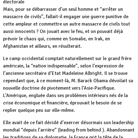
électorale
Mais, pour se débarrasser d’un seul homme et “arrêter un
massacre de civils”, fallait-il engager une guerre punitive de
cette ampleur et commettre un autre massacre de civils tout
aussi innocents ? On jouait avec le feu, et on pouvait déjà
prévoir le chaos qui, comme en Somalie, en Irak, en
Afghanistan et ailleurs, en résulterait.
Le camp occidental comptait naturellement sur le grand frère
américain, la “nation indispensable”, selon l’expression de
l’ancienne secrétaire d’Etat Madeleine Albright. Il se trouve
cependant que, à ce moment-là, M. Barack Obama dévoilait sa
nouvelle doctrine de pivotement vers l’Asie-Pacifique.
L’Amérique, engluée dans ses problèmes intérieurs nés de la
crise économique et financière, éprouvait le besoin de se
replier quelque peu sur elle-même.
Elle avait de ce fait décidé d’exercer désormais son leadership
mondial “depuis l’arrière” (leading from behind ). Abandonnant
les traditions de sa diplomatie, la France prit la tête de la