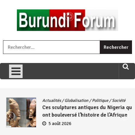
Skip
to
content
« Ingorane si ugupfa , ingorane ni ugupfa nabi ,gupfa ataco
R
umariye umuryango wawe canke igihugu cakwibarutse .Wewe
uri ngaha ndagusigiye iki kibazo : Uriko ukora iki kugira ngo
uzopfire neza umuryango n’igihugu cakwibarutse ? »
Actualités
/
Globalisation
/
Politique
/
Société
Ces sculptures antiques du Nigeria qui
ont bouleversé l’histoire de l’Afrique
5 août 2026