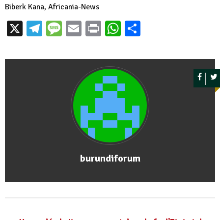
Biberk Kana, Africania-News
X
Telegram
Message
Email
Print
WhatsApp
Partager
burundiforum