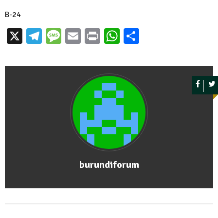
B-24
X
Telegram
Message
Email
Print
WhatsApp
Partager
burundiforum